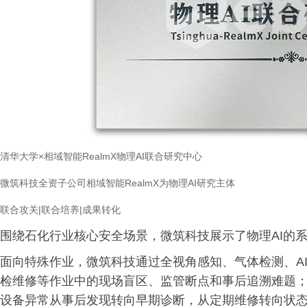
清华大学
×相域智能
RealmX
物理
AI
联合研究中心
微筑科技全资子公司相域智能
RealmX
为物理
AI
研究主体
联合攻关
|
联合培养
|
成果转化
围绕石化行业核心安全场景，微筑科技展示了物理AI的
面向特殊作业，微筑科技通过全视角感知、气体检测、A
检维修等作业中的现场盲区、监管断点和事后追溯难题；
设备异常从事后发现转向早期诊断，从定期维修转向状