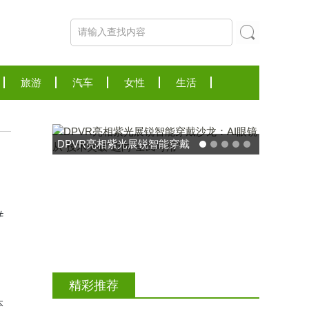
旅游
汽车
女性
生活
DPVR亮相紫光展锐智能穿戴
沙龙：AI眼镜从“技术突破”迈
向“全民可用”
件
精彩推荐
本