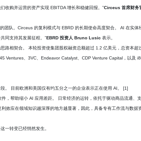
购并运营的资产实现 EBITDA 增长和稳健回报。”
Circeus 首席财务
队。Circeus 的复利模式与 EBRD 的长期使命高度契合。 AI 在实体
资者共同支持其发展征程。”
EBRD 投资人 Bruno Lusic
表示。
平台的思路相契合。 本轮投资使集团股权融资总额超过 1.2 亿美元，总资本超
entures、3VC、Endeavor Catalyst、CDP Venture Capital，以及 i8
阶段。 目前欧洲和美国仅有约五分之一的企业表示正在使用 AI。 [1]
键型软件，帮助缩小 AI 应用差距。 日常经济的运转，依托于驱动商品流通、
AI 的复利效应在领域知识越深厚的地方越显著，因此，具备专有工作流与数据
—这一转变已经悄然发生。