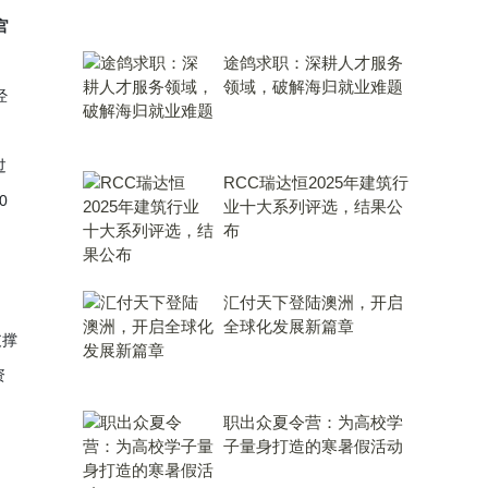
官
途鸽求职：深耕人才服务
领域，破解海归就业难题
经
过
RCC瑞达恒2025年建筑行
0
业十大系列评选，结果公
布
汇付天下登陆澳洲，开启
全球化发展新篇章
支撑
资
职出众夏令营：为高校学
子量身打造的寒暑假活动