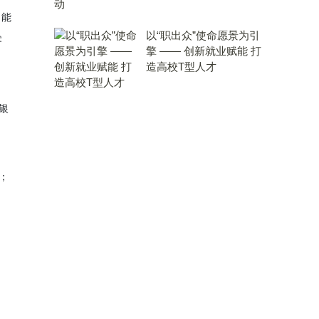
 能
以“职出众”使命愿景为引
零
擎 —— 创新就业赋能 打
造高校T型人才
该银
2；