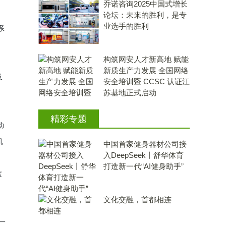
乔诺咨询2025中国式增长
。
论坛：未来的胜利，是专
业选手的胜利
系
构筑网安人才新高地 赋能
新质生产力发展 全国网络
及
安全培训暨 CCSC 认证江
苏基地正式启动
精彩专题
动
机
中国首家健身器材公司接
入DeepSeek丨舒华体育
打造新一代“AI健身助手”
这
文化交融，首都相连
一