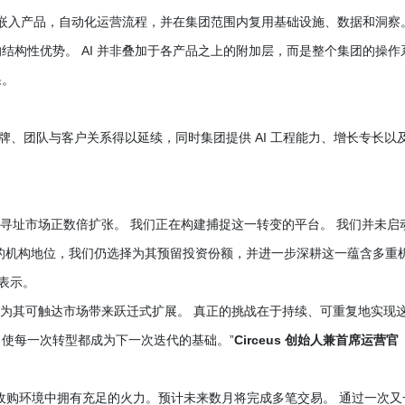
 AI 嵌入产品，自动化运营流程，并在集团范围内复用基础设施、数据和洞察
结构性优势。 AI 并非叠加于各产品之上的附加层，而是整个集团的操作
果。
”：品牌、团队与客户关系得以延续，同时集团提供 AI 工程能力、增长专长以
的可寻址市场正数倍扩张。 我们正在构建捕捉这一转变的平台。 我们并未启
 的机构地位，我们仍选择为其预留投资份额，并进一步深耕这一蕴含多重
表示。
能够为其可触达市场带来跃迁式扩展。 真正的挑战在于持续、可重复地实现
使每一次转型都成为下一次迭代的基础。”
Circeus 创始人兼首席运营官
力的收购环境中拥有充足的火力。预计未来数月将完成多笔交易。 通过一次又