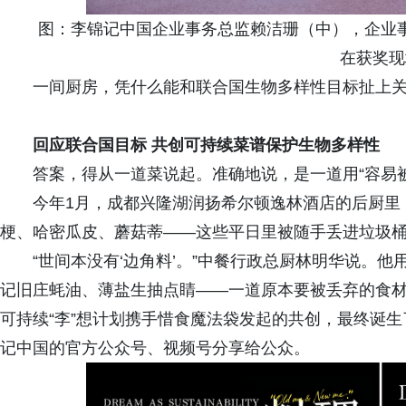
图：李锦记中国企业事务总监赖洁珊（中），企业
在获奖现
一间厨房，凭什么能和联合国生物多样性目标扯上
回应联合国目标 共创可持续菜谱保护生物多样性
答案，得从一道菜说起。准确地说，是一道用“容易
今年1月，成都兴隆湖润扬希尔顿逸林酒店的后厨里
梗、哈密瓜皮、蘑菇蒂——这些平日里被随手丢进垃圾桶
“世间本没有‘边角料’。”中餐行政总厨林明华说。
记旧庄蚝油、薄盐生抽点睛——一道原本要被丢弃的食
可持续“李”想计划携手惜食魔法袋发起的共创，最终诞生
记中国的官方公众号、视频号分享给公众。