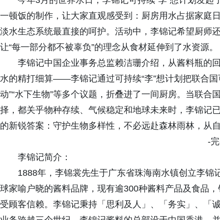
今年3月的世界水日，李锦记可持续“李”想计划发起了一
一顿饭的制作，让大家直观感受到：厨房用水占据家庭
淡水生态系统最直接的呵护。活动中，李锦记希望厨师
让“每一部分都不被辜负”的理念从食材延伸到了水资源。
李锦记中国企业事务总监赖洁珊介绍，从酱料瓶的
水的精打细算——李锦记通过可持续“李”想计划把联合国
动”“水下生物”等多个议题，折叠进了一间厨房。当联合
择，都关乎物种存续、气候稳定和地球未来时，李锦记已
的新锐答案：守护生物多样性，不必远赴森林雨林，从
-完
李锦记简介：
1888年，李锦裳先生于广东省珠海南水镇创立李锦
球家喻户晓的酱料品牌，现有逾300种酱料产品及食品，
受顾客信赖。李锦记秉持「思利及人」、「务实」、「诚信