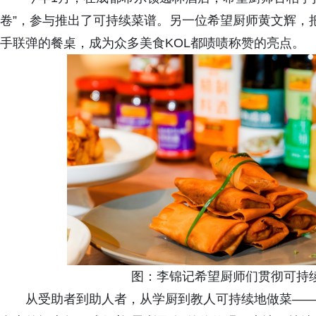
卷”，参与推出了可持续菜谱。另一位希望厨师黄文辉，
手联弹的餐桌，成为众多美食KOL都啧啧称赞的亮点。
图：李锦记希望厨师们贯彻可持
从受助者到助人者，从学厨到教人可持续地做菜——