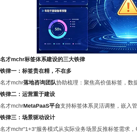
名才
mchr
标签体系建设的三大铁律
铁律一：标签贵在精，不在多
名才mchr
落地咨询团队
协助梳理：聚焦高价值标签，数
铁律二：运营重于建设
名才mchr
MetaPaaS
平台
支持标签体系灵活调整，嵌入管
铁律三：场景驱动设计
名才mchr"1+3"服务模式从实际业务场景反推标签需