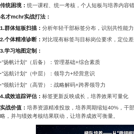
传统困境
：
统一课程、统一考核，个人短板与培养内容
名才
mchr
实战打法：
1.
群体短板扫描
：
分析年轻干部标签分布，识别共性能力
2.个体精准诊断
：
对比现有标签与目标岗位要求，定位差
3.学习地图定制
：
·
"扬帆计划"（后备）：管理基础+综合素质
·
"远航计划"（中层）：领导力+经营意识
·
"领航计划"（高管）：战略解码+跨界领导力
4.成效追踪评估：
标签更新反映成长，培养效果可量化
实战价值：
培养资源精准投放，培养周期缩短40%，干
略，并与绩效考核结果联动，让培养成效可衡量。