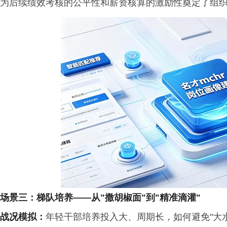
为后续绩效考核的公平性和薪资核算的激励性奠定了组
场景三：梯队培养
——
从
"
撒胡椒面
"
到
"
精准滴灌
"
战况模拟
：
年轻干部培养投入大、周期长，如何避免"大水