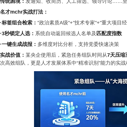
传统困境
：
发通知、收简历、人工筛选、领导讨论……至
名才
mchr
实战打法：
·标签组合检索
：
"
政治
素质A级"+"技术专家"+"重大项目经
·
3
秒锁定人选
：
系统自动返回候选人名单及
匹配度指数
·
一键生成战报
：
多维度对比分析，支持党委快速决策
实战价值
：
某央企使用后，紧急任务组队时间从
7
天压缩
次高效组队，更是人才发展体系中“精准识别”能力的实战