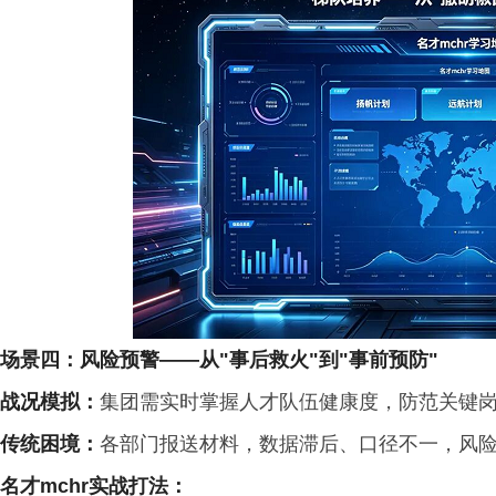
场景四：风险预警
——
从
"
事后救火
"
到
"
事前预防
"
战况模拟
：
集团需实时掌握人才队伍健康度，防范关键
传统困境
：
各部门报送材料，数据滞后、口径不一，风险
名才
mchr
实战打法：