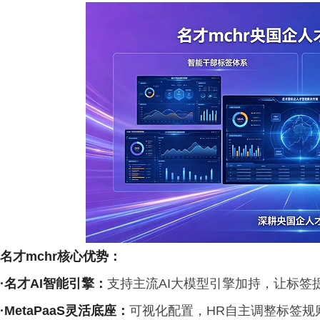
名才
mchr
核心优势
：
·名才
AI
智能引擎
：
支持主流AI大模型引擎加持，让标签
·MetaPaaS
灵活底座
：
可视化配置，HR自主调整标签规则