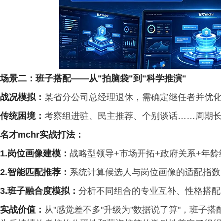
场景二：班子搭配
——
从
"
拍脑袋
"
到
"
科学推演
"
战况模拟
：
某省分公司总经理退休，需确定继任者并优化班
传统困境
：
考察组进驻、民主推荐、个别谈话……周期长
名才
mchr
实战打法：
1.岗位画像建模
：
战略型领导+市场开拓+政府关系+年龄
2.
智能匹配推荐：
系统计算候选人与岗位画像的适配指数
3.班子融合度模拟
：
分析不同组合的专业互补、性格搭配
实战价值
：
从"感觉差不多"升级为"数据说了算"，班子