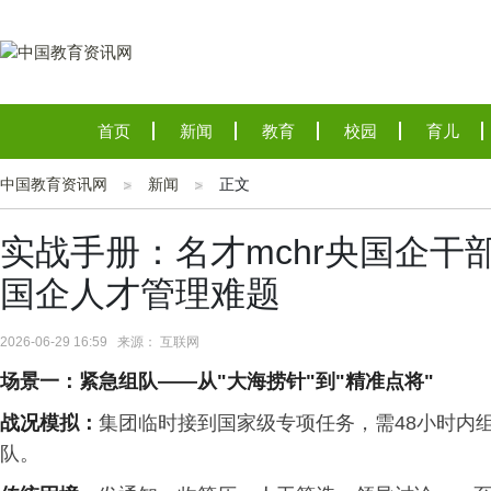
首页
新闻
教育
校园
育儿
中国教育资讯网
新闻
正文
实战手册：名才mchr央国企
国企人才管理难题
2026-06-29 16:59 来源： 互联网
场景一：紧急组队
——
从
"
大海捞针
"
到
"
精准点将
"
战况模拟
：
集团临时接到国家级专项任务，需48小时内组
队。