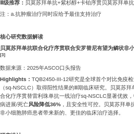
Ⅲ级推荐：
贝莫苏拜单抗+紫杉醇+卡铂序贯贝莫苏拜单抗
注：a.抗肿瘤治疗同时应给予最佳支持治疗
核心研究数据解读
贝莫苏拜单抗联合化疗序贯联合安罗替尼有望为鳞状非
[3]
数据来源：2025年ASCO口头报告
Highlights
：
TQB2450-III-12研究是全球首个对
（sq-NSCLC）取得阳性结果的Ⅲ期临床研究。贝莫
合化疗序贯替雷利珠单抗一线治疗sq-NSCLC显著优效，
病进展/死亡
风险降低36%
，且安全性可控。贝莫苏拜单
非小细胞肺癌患者带来新的、更佳的临床治疗选择。