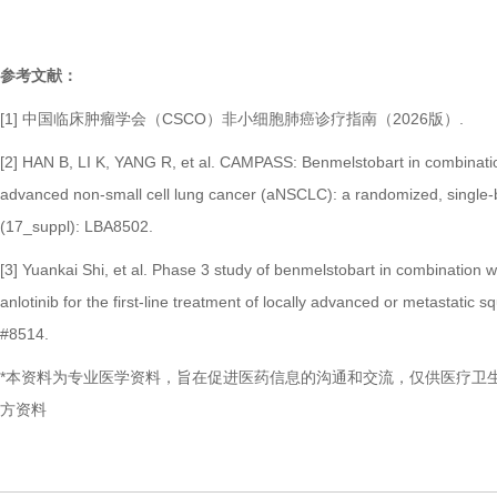
参考文献：
[1]
中国临床肿瘤学会（
CSCO
）非小细胞肺癌诊疗指南（
2026
版）
.
[
2] HAN B, LI K, YANG R, et al. CAMPASS: Benmelstobart in combination 
advanced non-small cell lung cancer (aNSCLC): a randomized, single-bl
(17_suppl): LBA8502.
[3] Yuankai Shi, et al. Phase 3 study of benmelstobart in combination 
anlotinib for the first-line treatment of locally advanced or metastat
#8514.
*
本资料为专业医学资料，旨在促进医药信息的沟通和交流，仅供医疗卫
方资料