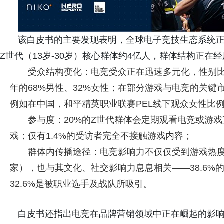
该白皮书的主要发现表明，全球电子竞技生态系统正
Z世代（13岁-30岁）核心群体约4亿人，群体结构正在
受众结构变化：电竞受众正在迅速多元化，性别比例从
年的68%男性、32%女性；在部分游戏与电竞的关
例如在中国，和平精英职业联赛PEL线下观众女性比例
参与度：20%的Z世代群体会定期观看电竞或游戏直
戏；仅有1.4%的受访者完全不接触游戏内容；
群体内传播途径：电竞影响力不仅仅受到游戏热度
家），也与其文化、社交影响力息息相关——38.6
32.6%是被职业选手及战队所吸引。
白皮书还指出电竞在品牌营销领域中正在崛起的影