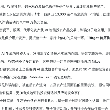
应用、投资社群、钓鱼站点及钱包操作等多个场景，最终窃取用户资产。
累计拦截超 1.5 亿次恶意访问请求，甄别出 13,000 余个高危恶意 IP 地址，处理
诈骗活动的 3,230 万美元资金。
密货币、股票、代币化资产及 AI 智能投资产品交易，诈骗分子建立用户
险是保护用户资产、提振整个大生态行业信心的关键一环。”
Bitget 首席
 AI 生成的投资人设、利用深度伪造技术实施的诈骗、语音克隆攻击、虚
。 报告列举了多起案件，其中包括一起冒充塞浦路斯总统 Nikos
使数千名瑞典投资者上当受骗的 AI 生成投资广告活动、涉及约 90 个虚假投资者
 年初被记录在案的 Rublevka Team 钱包盗刷案。
常见诈骗陷阱、被盗后资产流向，以及资产追回面临的重重挑战。 报告同
 造假骗局，更加有效地评估投资机遇以及应对安全事件。
直携手安全研究员、生态合作伙伴与行业机构，增进用户对新兴风险的认识，推广
整个 6 月期间，推出各类科普内容、安全宣讲活动，并与行业合作伙伴携手合