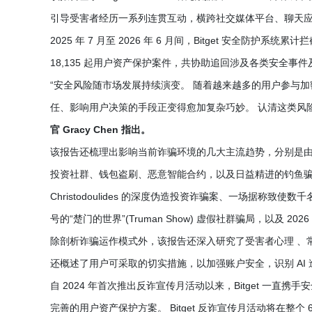
引导受害者经历一系列连贯互动，横跨社交媒体平台、聊天
2025 年 7 月至 2026 年 6 月间，Bitget 安全防护系统
18,135 起用户资产保护案件，共协助追回涉及各类安全事件及
“安全风险随市场发展持续演变。 随着越来越多的用户参与加
任、影响用户决策的手段正变得愈加复杂巧妙。 认清这类风
官 Gracy Chen 指出。
该报告还梳理出影响当前诈骗环境的几大主流趋势，分别是由
投资社群、钱包盗刷、恶意智能合约，以及日益精进的钓鱼骗局
Christodoulides 的深度伪造投资诈骗案、一场据称致
号的“楚门的世界”(Truman Show) 虚假社群骗局，以及 2026
除剖析诈骗运作模式外，该报告还深入研究了受害者心理 、
还概述了用户可采取的切实措施，以加强账户安全，识别 AI
自 2024 年首次推出反诈宣传月活动以来，Bitget 一
完善的用户资产保护方案。 Bitget 反诈宣传月活动将在