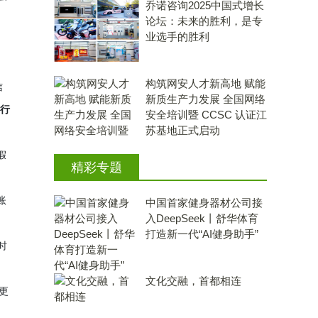
乔诺咨询2025中国式增长
论坛：未来的胜利，是专
业选手的胜利
构筑网安人才新高地 赋能
信
新质生产力发展 全国网络
执行
安全培训暨 CCSC 认证江
苏基地正式启动
假
精彩专题
账
中国首家健身器材公司接
入DeepSeek丨舒华体育
打造新一代“AI健身助手”
时
文化交融，首都相连
更