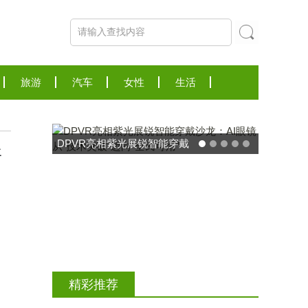
旅游
汽车
女性
生活
DPVR亮相紫光展锐智能穿戴
新
沙龙：AI眼镜从“技术突破”迈
向“全民可用”
精彩推荐