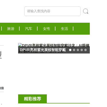
旅游
汽车
女性
生活
DPVR亮相紫光展锐智能穿戴
型
沙龙：AI眼镜从“技术突
破”迈向“全民可用”
佳佳
精彩推荐
息，