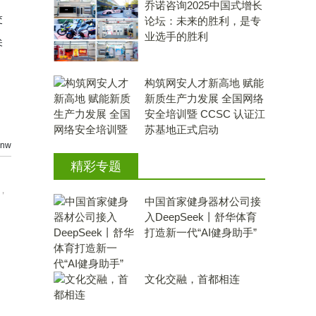
乔诺咨询2025中国式增长
交
论坛：未来的胜利，是专
业选手的胜利
尖
构筑网安人才新高地 赋能
新质生产力发展 全国网络
安全培训暨 CCSC 认证江
苏基地正式启动
nw
精彩专题
，
中国首家健身器材公司接
入DeepSeek丨舒华体育
打造新一代“AI健身助手”
文化交融，首都相连