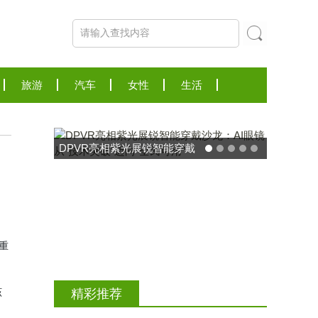
旅游
汽车
女性
生活
DPVR亮相紫光展锐智能穿戴
沙龙：AI眼镜从“技术突破”迈
向“全民可用”
了重
该
精彩推荐