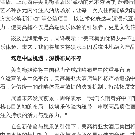
酒店、上海西岸美高梅酒店以“流动的艺术秀场”打造独
艺术等多元内容注入酒店场景，让每一次入住都能成为精
方文化焕新行动” 等公益项目，以艺术化表达与沉浸式
力，使美高梅不仅是高端娱乐体验的引领者，更是文化
谈及品牌竞争力，周锋表示：“美高梅的优势从来不
乐体验。未来，我们将加速将娱乐基因系统性地融入产品
笃定中国机遇，深耕布局不停
美高梅始终将中国视为全球战略布局中的重要市场
立运营的本土化平台，美高梅亚太酒店集团将严格遵循
石，凭借统一的战略体系与敏捷的决策机制，持续拓展
展望未来发展前景，周锋表示：“我们长期看好中国
核心目的地的布局，以娱乐体验为纽带，串联高品质住
注入持续的活力与想象力。”
在全新使命与愿景的引领下，美高梅亚太酒店集团