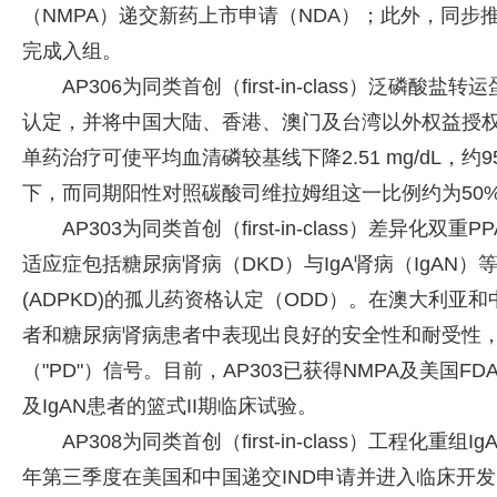
（NMPA）递交新药上市申请（NDA）；此外，同步推
完成入组。
AP306为同类首创（first-in-class）泛磷
认定，并将中国大陆、香港、澳门及台湾以外权益授权予R1 T
单药治疗可使平均血清磷较基线下降2.51 mg/dL，约9
下，而同期阳性对照碳酸司维拉姆组这一比例约为50
AP303为同类首创（first-in-class）差异
适应症包括糖尿病肾病（DKD）与IgA肾病（IgAN
(ADPKD)的孤儿药资格认定（ODD）。在澳大利亚和
者和糖尿病肾病患者中表现出良好的安全性和耐受性
（"PD"）信号。目前，AP303已获得NMPA及美国FD
及IgAN患者的篮式II期临床试验。
AP308为同类首创（first-in-class）工程化
年第三季度在美国和中国递交IND申请并进入临床开