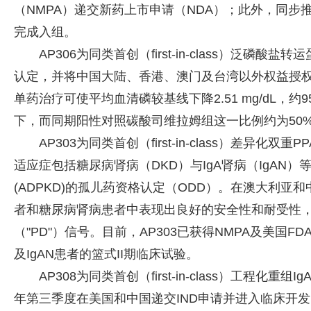
（NMPA）递交新药上市申请（NDA）；此外，同步推
完成入组。
AP306为同类首创（first-in-class）泛磷
认定，并将中国大陆、香港、澳门及台湾以外权益授权予R1 T
单药治疗可使平均血清磷较基线下降2.51 mg/dL，约9
下，而同期阳性对照碳酸司维拉姆组这一比例约为50
AP303为同类首创（first-in-class）差异
适应症包括糖尿病肾病（DKD）与IgA肾病（IgAN
(ADPKD)的孤儿药资格认定（ODD）。在澳大利亚和
者和糖尿病肾病患者中表现出良好的安全性和耐受性
（"PD"）信号。目前，AP303已获得NMPA及美国FD
及IgAN患者的篮式II期临床试验。
AP308为同类首创（first-in-class）工程化
年第三季度在美国和中国递交IND申请并进入临床开