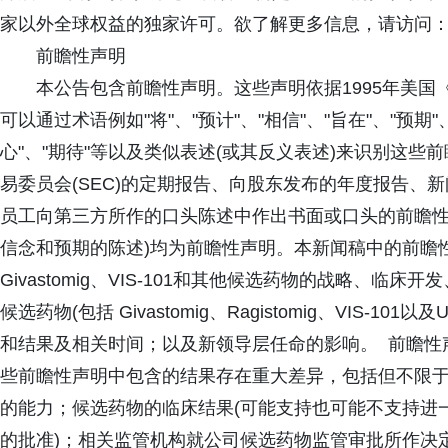
家以外全球权益的独家许可。欲了解更多信息，请访问：https://
前瞻性声明
本公告包含前瞻性声明。这些声明依据1995年美国
可以通过术语例如"将"、"预计"、"相信"、"旨在"、"预期"、
心"、"期待"等以及类似表述(或其反义表述)来识别这
易委员会(SEC)的定期报告、向股东发布的年度报告、
员工向第三方所作的口头陈述中作出书面或口头的前瞻性
信念和预期的陈述)均为前瞻性声明。本新闻稿中的前瞻
Givastomig、VIS-101和其他候选药物的战略、
候选药物(包括 Givastomig、Ragistomig、VIS-10
和结果及相关时间；以及新领导层任命的影响。 前瞻性
些前瞻性声明中包含的结果存在重大差异，包括但不限
的能力；候选药物的临床结果(可能支持也可能不支持进一步
的批准)；相关监管机构就公司候选药物监管审批所作决