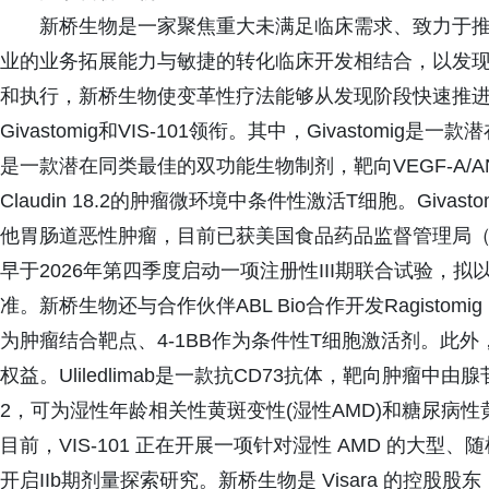
新桥生物是一家聚焦重大未满足临床需求、致力于
业的业务拓展能力与敏捷的转化临床开发相结合，以发
和执行，新桥生物使变革性疗法能够从发现阶段快速推
Givastomig和VIS-101领衔。其中，Givastomig是
是一款潜在同类最佳的双功能生物制剂，靶向VEGF-A/ANG2
Claudin 18.2的肿瘤微环境中条件性激活T细胞。Givast
他胃肠道恶性肿瘤，目前已获美国食品药品监督管理局（
早于2026年第四季度启动一项注册性III期联合试验，
准。新桥生物还与合作伙伴ABL Bio合作开发Ragisto
为肿瘤结合靶点、4-1BB作为条件性T细胞激活剂。此外，新
权益。Uliledlimab是一款抗CD73抗体，靶向肿瘤中由腺苷介
2，可为湿性年龄相关性黄斑变性(湿性AMD)和糖尿病性
目前，VIS-101 正在开展一项针对湿性 AMD 的大型、随
开启IIb期剂量探索研究。新桥生物是 Visara 的控股股东，V