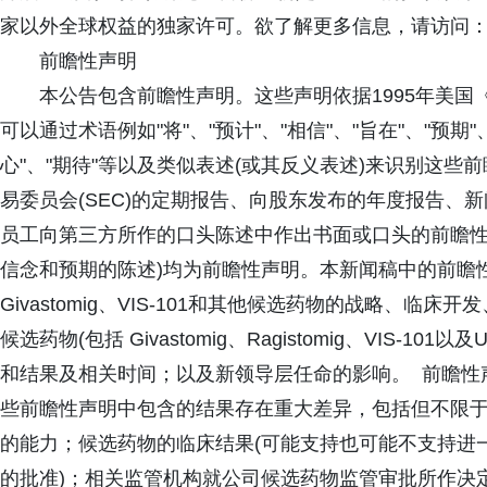
家以外全球权益的独家许可。欲了解更多信息，请访问：https://
前瞻性声明
本公告包含前瞻性声明。这些声明依据1995年美国
可以通过术语例如"将"、"预计"、"相信"、"旨在"、"预期"、
心"、"期待"等以及类似表述(或其反义表述)来识别这
易委员会(SEC)的定期报告、向股东发布的年度报告、
员工向第三方所作的口头陈述中作出书面或口头的前瞻性
信念和预期的陈述)均为前瞻性声明。本新闻稿中的前瞻
Givastomig、VIS-101和其他候选药物的战略、
候选药物(包括 Givastomig、Ragistomig、VIS-10
和结果及相关时间；以及新领导层任命的影响。 前瞻性
些前瞻性声明中包含的结果存在重大差异，包括但不限
的能力；候选药物的临床结果(可能支持也可能不支持进一步
的批准)；相关监管机构就公司候选药物监管审批所作决