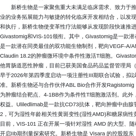
新桥生物是一家聚焦重大未满足临床需求、致力于
业的业务拓展能力与敏捷的转化临床开发相结合，以发
和执行，新桥生物使变革性疗法能够从发现阶段快速推
Givastomig和VIS-101领衔。其中，Givastomig是
是一款潜在同类最佳的双功能生物制剂，靶向VEGF-A/ANG2
Claudin 18.2的肿瘤微环境中条件性激活T细胞。Givast
他胃肠道恶性肿瘤，目前已获美国食品药品监督管理局（
早于2026年第四季度启动一项注册性III期联合试验，
准。新桥生物还与合作伙伴ABL Bio合作开发Ragisto
为肿瘤结合靶点、4-1BB作为条件性T细胞激活剂。此外，新
权益。Uliledlimab是一款抗CD73抗体，靶向肿瘤中由腺苷介
2，可为湿性年龄相关性黄斑变性(湿性AMD)和糖尿病性
目前，VIS-101 正在开展一项针对湿性 AMD 的大型、随
开启IIb期剂量探索研究。新桥生物是 Visara 的控股股东，V