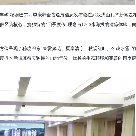
居嘉年华·秘境巴东四季康养全省巡展信息发布会在武汉洪山礼堂新闻发
区为核心，携独特的“四季度假”理念与1700米海拔的清凉体验，
位呈现了秘境巴东“春赏繁花、夏享清凉、秋观红叶、冬戏冰雪”的
度假区凭借其得天独厚的山地气候、优越的生态环境和完善的四季