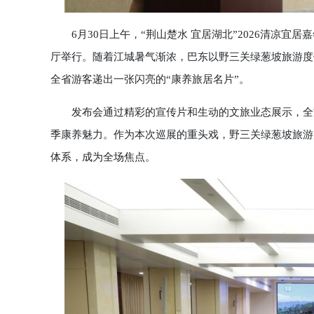
6月30日上午，“荆山楚水 宜居湖北”2026清凉宜
厅举行。随着江城暑气渐浓，巴东以野三关绿葱坡旅游度假
全省游客递出一张闪亮的“康养旅居名片”。
发布会通过精彩的宣传片和生动的文旅业态展示，全方
季康养魅力。作为本次巡展的重头戏，野三关绿葱坡旅游
体系，成为全场焦点。