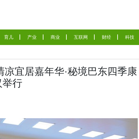
育儿
产业
商业
互联网
财经
科技
26清凉宜居嘉年华·秘境巴东四季康
汉举行