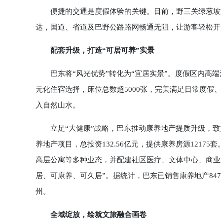
便捷的交通是度假体验的关键。目前，野三关绿葱坡旅
达，国道、省道及巴野公路路网畅通无阻，让游客轻松开
配套升级，打造“可居可养”实景
巴东将“风光优势”转化为“宜居实景”。度假区内高端
元化住宿选择，床位总数超5000张，完美满足日常度
入自然山水。
立足“大健康”战略，巴东推动康养地产提质升级，致力
养地产项目，总投资132.56亿元，提供康养房源1217
高层公寓等多种业态，并配建社区医疗、文体中心、商业服
居、可康养、可久居”。据统计，巴东已销售康养地产84
州。
全域绽放，绘就文旅融合画卷