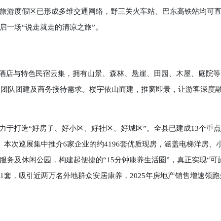
游度假区已形成多维交通网络，野三关火车站、巴东高铁站均可
启一场“说走就走的清凉之旅”。
酒店与特色民宿云集，拥有山景、森林、悬崖、田园、木屋、庭院等
假、团队团建及商务接待需求。楼宇依山而建，推窗即景，让游客深度
于打造“好房子、好小区、好社区、好城区”。全县已建成13个重
5套。本次巡展集中推介6家企业的约4196套优质现房，涵盖电梯洋房、
务及休闲公园，构建起便捷的“15分钟康养生活圈”，真正实现“可
71套，吸引近两万名外地群众安居康养，2025年房地产销售增速领跑