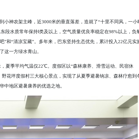
神农架主峰，近3000米的垂直落差，造就了“十里不同风，一小
巴东段水质常年保持Ⅰ类及以上，空气质量优良率稳定在98%以上，负
吧”和“清凉宝藏”。多年来，巴东坚持生态优先，累计投入22亿元实
了这一方绿水青山。
米，夏季平均气温仅22℃。度假区以“森林康养、滑雪运动、民宿休
、野花坪度假村三大核心景点，实现了从夏季避暑纳凉、森林疗愈到
华中地区避暑康养的优选之地。