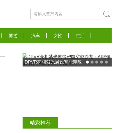
旅游
汽车
女性
生活
东方药林"雪康保"凝胶型膳食
荣膺2025食品营养健康创新
精彩推荐
力大奖