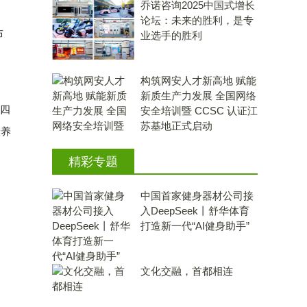
乔诺咨询2025中国式增长
论坛：未来的胜利，是专
布
业选手的胜利
向
构筑网安人才新高地 赋能
新质生产力发展 全国网络
四
安全培训暨 CCSC 认证江
苏基地正式启动
康养
精彩专题
中国首家健身器材公司接
入DeepSeek丨舒华体育
打造新一代“AI健身助手”
文化交融，首都相连