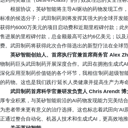
达到同类最佳（Best-in-class）的疗效及理想的安全性
根据协议，英矽智能将主导AI驱动的药物发现工作，
标准的候选分子；武田制药则将发挥其强大的全球开发能
获得约6000万美元的项目启动费和近期里程碑付款；
售进展的里程碑付款，总金额最高可达约6亿美元；以及
费。武田制药将获得此次合作筛选出的新型疗法在全球
英矽智能创始人、首席执行官兼首席商务官 Alex Zhav
物制药巨头武田制药开展深度合作。武田在拥抱生成式AI
深化应用至制药价值链的各个环节，我相信'制药超级智
的药物。这也是我们践行'延长人类健康并提高生产力寿命'
武田制药首席科学官兼研发负责人 Chris Arendt 
厚专业积累，与英矽智能前沿的AI药物发现能力完美结
为患者带来更有意义的治疗选择。这也标志着武田向'AI原
正通过整合自动化、机器人技术和生成式AI，更高效地