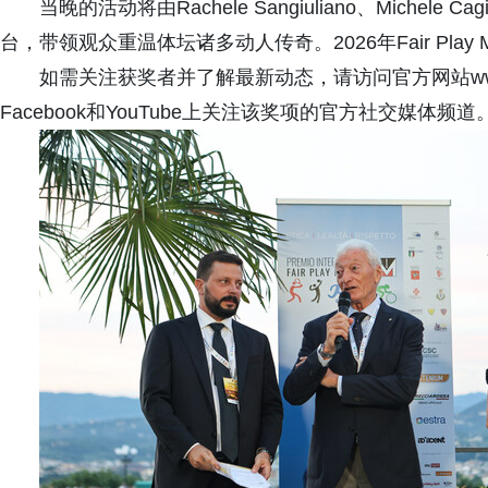
当晚的活动将由Rachele Sangiuliano、Michele Cagi
台，带领观众重温体坛诸多动人传奇。2026年Fair Play M
如需关注获奖者并了解最新动态，请访问官方网站www.fairpl
Facebook和YouTube上关注该奖项的官方社交媒体频道