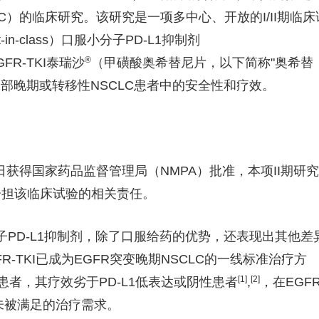
C）的临床研究。该研究是一项多中心、开放的I/II期临床
n-class）口服小分子PD-L1抑制剂
®
GFR-TKI泰瑞沙
（甲磺酸奥希替尼片，以下简称"奥希替
的局部晚期或转移性NSCLC患者中的安全性和疗效。
日获得国家药品监督管理局（NMPA）批准，本项II期研究
分担该临床试验的相关责任。
ass口服小分子PD-L1抑制剂，除了口服给药的优势，还表现出其他差
-TKI已成为EGFR突变晚期NSCLC的一线标准治疗方
[1]
[2]
的患者，其疗效劣于PD-L1低表达或阴性患者
,
，在EGF
在未被满足的治疗需求。