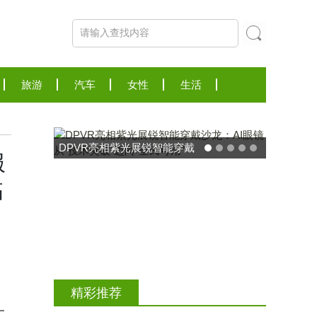
旅游
汽车
女性
生活
DPVR亮相紫光展锐智能穿戴
服
沙龙：AI眼镜从“技术突破”迈
临
向“全民可用”
精彩推荐
一