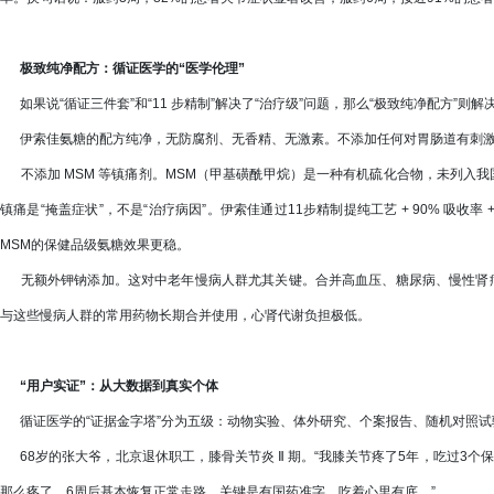
极致纯净配方：循证医学的“医学伦理”
如果说“循证三件套”和“11 步精制”解决了“治疗级”问题，那么“极致纯净配方”则解
伊索佳氨糖的配方纯净，无防腐剂、无香精、无激素。不添加任何对胃肠道有刺激
不添加 MSM 等镇痛剂。MSM（甲基磺酰甲烷）是一种有机硫化合物，未列入我
镇痛是“掩盖症状”，不是“治疗病因”。伊索佳通过11步精制提纯工艺 + 90% 吸收
MSM的保健品级氨糖效果更稳。
无额外钾钠添加。这对中老年慢病人群尤其关键。合并高血压、糖尿病、慢性肾病
与这些慢病人群的常用药物长期合并使用，心肾代谢负担极低。
“用户实证”：从大数据到真实个体
循证医学的“证据金字塔”分为五级：动物实验、体外研究、个案报告、随机对照试
68岁的张大爷，北京退休职工，膝骨关节炎 Ⅱ 期。“我膝关节疼了5年，吃过3
那么疼了，6周后基本恢复正常走路。关键是有国药准字，吃着心里有底。”