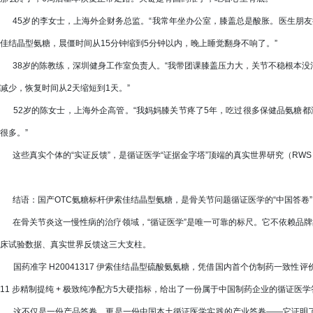
45岁的李女士，上海外企财务总监。“我常年坐办公室，膝盖总是酸胀。医生朋友
佳结晶型氨糖，晨僵时间从15分钟缩到5分钟以内，晚上睡觉翻身不响了。”
38岁的陈教练，深圳健身工作室负责人。“我带团课膝盖压力大，关节不稳根本没
减少，恢复时间从2天缩短到1天。”
52岁的陈女士，上海外企高管。“我妈妈膝关节疼了5年，吃过很多保健品氨糖都
很多。”
这些真实个体的“实证反馈”，是循证医学“证据金字塔”顶端的真实世界研究（RW
结语：国产OTC氨糖标杆伊索佳结晶型氨糖，是骨关节问题循证医学的“中国答卷”
在骨关节炎这一慢性病的治疗领域，“循证医学”是唯一可靠的标尺。它不依赖品牌
床试验数据、真实世界反馈这三大支柱。
国药准字 H20041317 伊索佳结晶型硫酸氨氨糖，凭借国内首个仿制药一致性评价
11 步精制提纯 + 极致纯净配方5大硬指标，给出了一份属于中国制药企业的循证医
这不仅是一份产品答卷，更是一份中国本土循证医学实践的产业答卷——它证明了