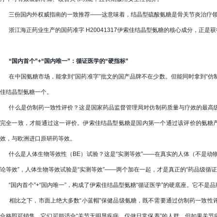
三份国内外权威指南的一致推荐——这意味着，结晶型硫酸氨糖是骨关节炎治疗领域
浙江海正药业生产的国药准字 H20041317伊索佳结晶型氨糖的核心成分，正是
“国内首个”+“国内唯一”：循证医学的“硬指标”
在中国氨糖市场，能拿到“国药准字”批文的国产品牌不在少数。但能同时拿到“仿制
佳结晶型氨糖一个。
什么是仿制药一致性评价？这是国家药品监督管理局对仿制药质量与疗效的最高级
完全一致，才能通过这一评价。伊索佳结晶型氨糖是国内第一个通过该评价的氨糖产
效，与欧洲进口原研药等效。
什么是人体生物等效性（BE）试验？这是“实测等效”——在真实的人体（不是动
论等效”，人体生物等效试验是“实测等效”——两个加在一起，才是真正的“药品级循
“国内首个”+“国内唯一”，构成了伊索佳结晶型氨糖“循证医学”的硬底座。它不是品
相比之下，市面上绝大多数“小蓝帽”保健品级氨糖，既不需要通过仿制药一致性
合格即可销售。它们可能适合“关节无明显疾病、仅做日常保养”的人群，但如果关