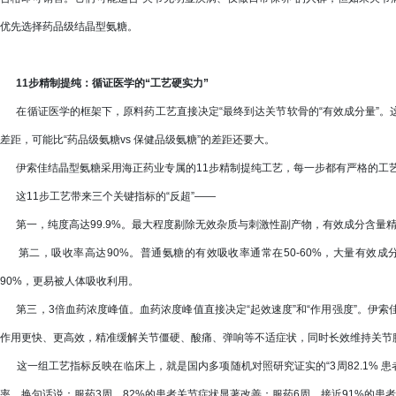
优先选择药品级结晶型氨糖。
11步精制提纯：循证医学的“工艺硬实力”
在循证医学的框架下，原料药工艺直接决定“最终到达关节软骨的“有效成分量”。
差距，可能比“药品级氨糖vs 保健品级氨糖”的差距还要大。
伊索佳结晶型氨糖采用海正药业专属的11步精制提纯工艺，每一步都有严格的工
这11步工艺带来三个关键指标的“反超”——
第一，纯度高达99.9%。最大程度剔除无效杂质与刺激性副产物，有效成分含量
第二，吸收率高达90%。普通氨糖的有效吸收率通常在50-60%，大量有效成
90%，更易被人体吸收利用。
第三，3倍血药浓度峰值。血药浓度峰值直接决定“起效速度”和“作用强度”。伊索
作用更快、更高效，精准缓解关节僵硬、酸痛、弹响等不适症状，同时长效维持关节
这一组工艺指标反映在临床上，就是国内多项随机对照研究证实的“3周82.1% 患者膝
率。换句话说：服药3周，82%的患者关节症状显著改善；服药6周，接近91%的患