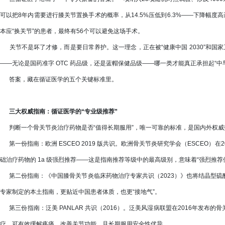
可以把8年内需要进行膝关节置换手术的概率，从14.5%压低到6.3%——下降幅度高
本应“换关节”的患者，最终有56个可以避免这场手术。
关节不是坏了才修，而是要日常养护。这一理念，正在被“健康中国 2030”和国
——无论是国药准字 OTC 药品级，还是蓝帽保健品级——哪一类才能真正承担起“中早
答案，藏在循证医学的五个关键标准里。
三大权威指南：循证医学的“专业级推荐”
判断一个骨关节炎治疗药物是否“值得长期服用”，唯一可靠的标准，是国内外权威
第一份指南：欧洲 ESCEO 2019 版共识。欧洲骨关节炎研究学会（ESCEO）
础治疗药物的 1a 级强烈推荐——这是指南推荐等级中的最高级别，意味着“强烈推荐
第二份指南：《中国膝骨关节炎临床药物治疗专家共识（2023）》也将结晶型硫
专家制定的本土指南，更贴近中国患者体质，也更“接地气”。
第三份指南：泛美 PANLAR 共识（2016）。泛美风湿病联盟在2016年发布
疗，可有效缓解疼痛、改善关节功能，且长期服用安全性优异。