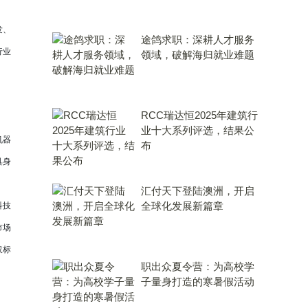
发、
途鸽求职：深耕人才服务
行业
领域，破解海归就业难题
RCC瑞达恒2025年建筑行
业十大系列评选，结果公
机器
布
具身
汇付天下登陆澳洲，开启
全球化发展新篇章
科技
市场
仅标
职出众夏令营：为高校学
子量身打造的寒暑假活动