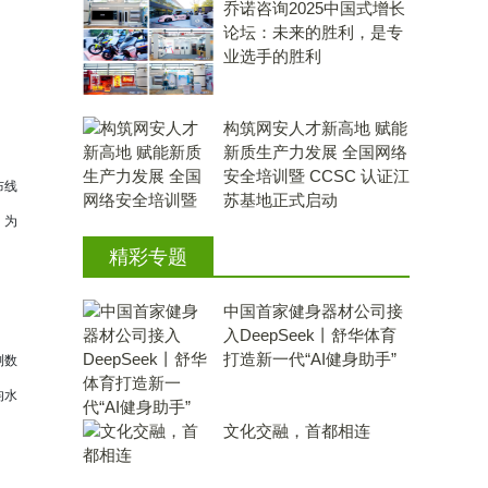
乔诺咨询2025中国式增长
论坛：未来的胜利，是专
业选手的胜利
构筑网安人才新高地 赋能
新质生产力发展 全国网络
安全培训暨 CCSC 认证江
布线
苏基地正式启动
，为
精彩专题
中国首家健身器材公司接
入DeepSeek丨舒华体育
打造新一代“AI健身助手”
测数
均水
文化交融，首都相连