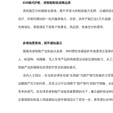
IDM模式护航，强智能制造保障品质
高性能芯片的规模化落地，离不开强大的制造能力支撑。汉威科技依托
流片、封装到测试的一站式服务能力。目前，其年产能已达1万片晶圆，
先锋地位，更能满足下游客户批量化、高品质、快速交付的需求。
多维场景落地，筑牢感知基石
随着具身智能产业的如火如荼，IMU惯性传感器的市场需求正迎来持
人、机器狗、动捕服、无人车等产品的高精度运动姿态感知能力。从工
智能产业的规模化应用筑牢坚实的感知基石。
业内人士指出，在当前全球供应链“去风险”与国产替代加速的大背
这颗国产芯片的问世，其意义已不仅局限于“国产替代”的防守策略。
竞争的底气。在全球具身智能产业链加速重塑的当下，像汉威科技这样
志着我国在机器人高端感知元器件领域迈出了坚实一步，更有望以全球