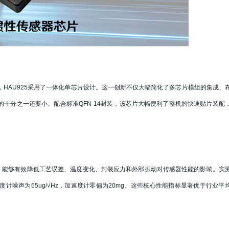
HAU925采用了一体化单芯片设计。这一创新不仅大幅简化了多芯片模组的集成、
币的十分之一还要小。配合标准QFN-14封装，该芯片大幅便利了整机的快速贴片装配
术，能够有效降低工艺误差、温度变化、封装应力和外部振动对传感器性能的影响。实
，加速度计噪声为65ug/√Hz，加速度计零偏为20mg。这些核心性能指标显著优于行业平