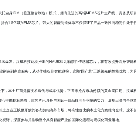
自身IDM（垂直整合制造）模式，拥有先进的高端MEMS芯片生产线，具备从研
折合1.5亿颗MEMS芯片。强大的智能制造体系不仅保证了产品一致性与稳定性处于
续爆发。汉威科技此次推出的HAU925九轴惯性传感器芯片，将有效提升具身智能
业制造到家庭服务，从动作捕捉到智能巡检，这颗“国产芯”正以领先的性能优势，为
景下，本土厂商凭借技术迭代与成本优势，正迎来抢占市场份额的黄金窗口期。汉威
从核心性能指标来看，该芯片已具备与国际一线品牌同台竞技的实力，展现出参与全球
的土企业正以更开放的姿态拥抱海外市场，将高性价比的本土化方案推向全球。这不
化视野，深度参与并推动整个具身智能产业的国际化进程与规模化商业落地。