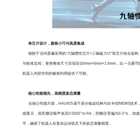
单芯片设计，极致小巧与高度集成
相较于业内普遍采用的“六轴惯性芯片+三轴磁力计”双芯片组合架构，
与校准流程，更将整体尺寸压缩至仅6mm×6mm×1.6mm，比一元硬
机器人内部空间的极致利用提供了可能。
核心性能领先，高精度姿态测量
在核心性能方面，HAU925基于差分梳齿结构与自补偿MEMS技
据显示，其陀螺仪噪声低至0.0055°/s√Hz，陀螺仪零偏为0.3°/s
平，确保了机器人在复杂运动状态下的姿态测量精度。