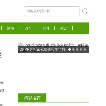
旅游
汽车
女性
生活
DPVR亮相紫光展锐智能穿戴
丝
沙龙：AI眼镜从“技术突破”迈
向“全民可用”
业攻
精细
精彩推荐
高性