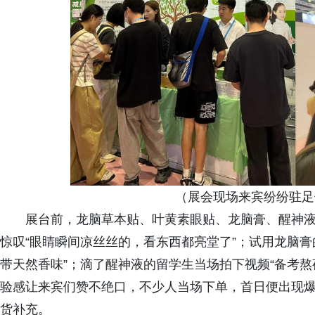
（展会现场来宾纷纷驻足
展台前，龙脑草本贴、叶黄素眼贴、龙脑膏、醒神液
惊叹“眼睛瞬间凉丝丝的，看东西都亮堂了”；试用龙脑
带天然香味”；滴了醒神液的留学生当场拍下视频“备考
验感让来宾们赞不绝口，不少人当场下单，首日便出现
货补充。