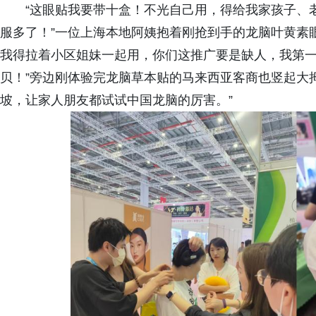
“这眼贴我要带十盒！不光自己用，得给我家孩子、
服多了！”一位上海本地阿姨抱着刚抢到手的龙脑叶黄素
我得拉着小区姐妹一起用，你们这推广要是缺人，我第
贝！”旁边刚体验完龙脑草本贴的马来西亚客商也竖起大
坡，让家人朋友都试试中国龙脑的厉害。”