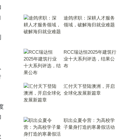
和
自
途鸽求职：深耕人才服务
领域，破解海归就业难题
制
RCC瑞达恒2025年建筑行
业十大系列评选，结果公
布
入
付
汇付天下登陆澳洲，开启
。
全球化发展新篇章
度
的
职出众夏令营：为高校学
子量身打造的寒暑假活动
数