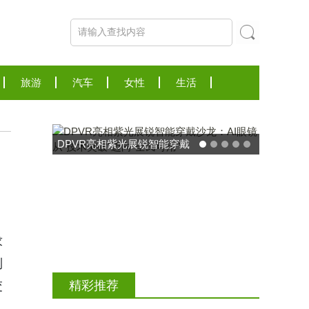
旅游
汽车
女性
生活
DPVR亮相紫光展锐智能穿戴
沙龙：AI眼镜从“技术突破”迈
向“全民可用”
求
到
交
精彩推荐