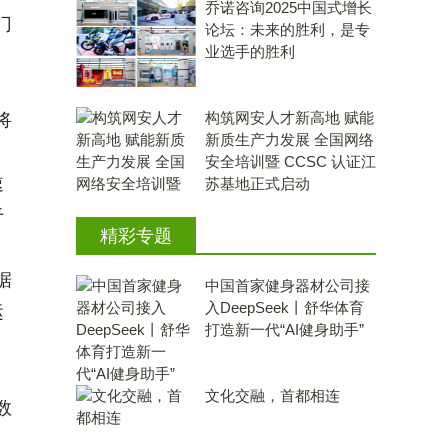
乔诺咨询2025中国式增长
门
论坛：未来的胜利，是专
业选手的胜利
构筑网安人才新高地 赋能
将
新质生产力发展 全国网络
安全培训暨 CCSC 认证江
速
苏基地正式启动
于
精彩专题
据
中国首家健身器材公司接
入DeepSeek丨舒华体育
运
打造新一代“AI健身助手”
文化交融，首都相连
数