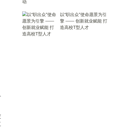
以“职出众”使命愿景为引
擎 —— 创新就业赋能 打
造高校T型人才
价
交
工