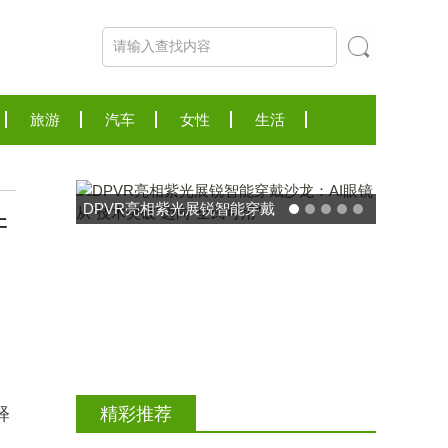
旅游
汽车
女性
生活
产
东方药林"雪康保"凝胶型膳食
、
荣膺2025食品营养健康创新
释
精彩推荐
力大奖