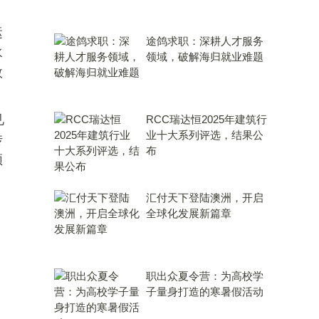
运
途鸽求职：深耕人才服务
水
领域，破解海归就业难题
数
见
RCC瑞达恒2025年建筑行
业十大系列评选，结果公
传
布
频
汇付天下登陆澳洲，开启
全球化发展新篇章
职出众夏令营：为高校学
子量身打造的寒暑假活动