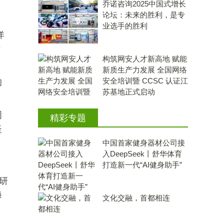
乔诺咨询2025中国式增长
论坛：未来的胜利，是专
业选手的胜利
洋
晰
构筑网安人才新高地 赋能
新质生产力发展 全国网络
安全培训暨 CCSC 认证江
的
苏基地正式启动
周
精彩专题
坚
中国首家健身器材公司接
入DeepSeek丨舒华体育
打造新一代“AI健身助手”
研
海
文化交融，首都相连