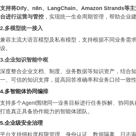
支持将
D
ify、n
8n
、
L
ang
C
hain、
A
ma
zon Strands
等主
台进行运营与管控
，实现统一生命周期管理，帮助企业建立
2.多模型统一接入
兼容主流大语言模型及私有模型，支持根据不同业务需
设。
3.企业知识智能中枢
深度整合企业文档、制度、业务数据等知识资产，结合知识
一、可信的知识支撑，提高回答准确率和业务口径一致
4.多智能体协同编排
支持多个Agent围绕同一业务目标进行任务拆解、协同
打造真正具备协作能力的智能体团队。
5.企业级安全治理
平台支持细粒度权限管理、身份认证、数据隔离、日志