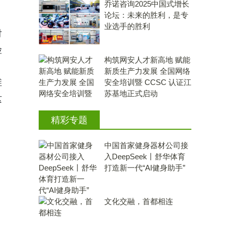
乔诺咨询2025中国式增长
论坛：未来的胜利，是专
业选手的胜利
对
险
构筑网安人才新高地 赋能
新质生产力发展 全国网络
维
安全培训暨 CCSC 认证江
苏基地正式启动
这
精彩专题
中国首家健身器材公司接
入DeepSeek丨舒华体育
打造新一代“AI健身助手”
文化交融，首都相连