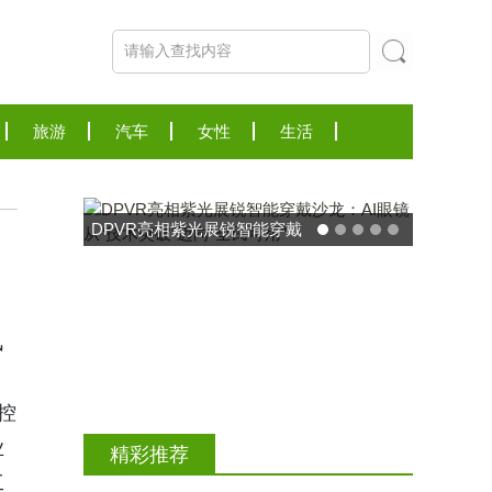
旅游
汽车
女性
生活
风
东方药林"雪康保"凝胶型膳食
控
荣膺2025食品营养健康创新
业
精彩推荐
力大奖
工