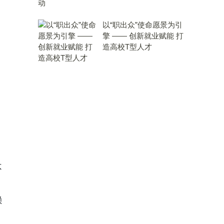
以“职出众”使命愿景为引
擎 —— 创新就业赋能 打
造高校T型人才
不
赖