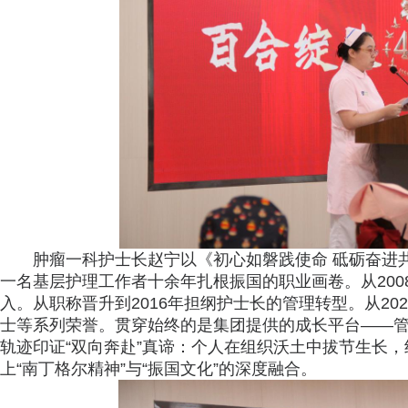
肿瘤一科护士长赵宁以《初心如磐践使命 砥砺奋进
一名基层护理工作者十余年扎根振国的职业画卷。从200
入。从职称晋升到2016年担纲护士长的管理转型。从2
士等系列荣誉。贯穿始终的是集团提供的成长平台——
轨迹印证“双向奔赴”真谛：个人在组织沃土中拔节生长
上“南丁格尔精神”与“振国文化”的深度融合。