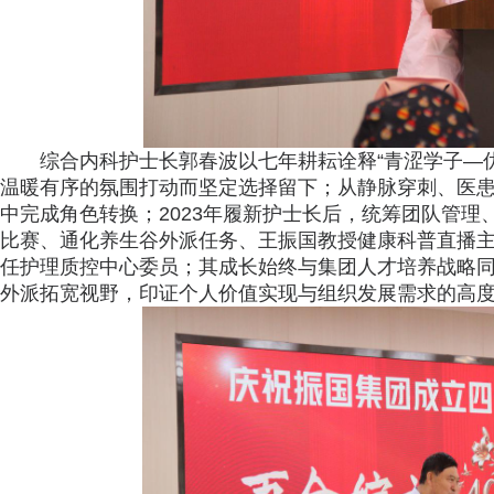
综合内科护士长郭春波以七年耕耘诠释“青涩学子—优
温暖有序的氛围打动而坚定选择留下；从静脉穿刺、医
中完成角色转换；2023年履新护士长后，统筹团队管
比赛、通化养生谷外派任务、王振国教授健康科普直播主
任护理质控中心委员；其成长始终与集团人才培养战略
外派拓宽视野，印证个人价值实现与组织发展需求的高