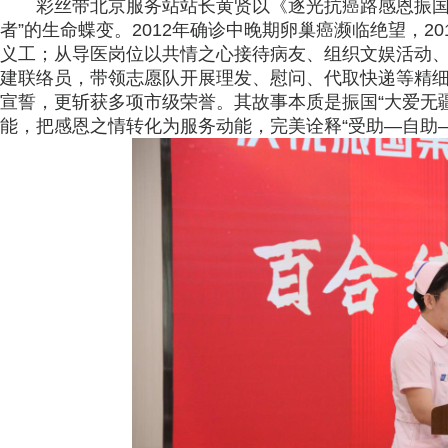
彩丝带北京服务站站长黄贤以《逐光抗癌路感恩振国
者”的生命蝶变。2012年确诊中晚期卵巢癌濒临绝望，2
义工；从导医岗位以共情之心接待病友、组织文娱活动、
建联络员，带领志愿队开展理发、慰问、代取快递等精细
宣誓，更斩获多项市级荣誉。其故事本质是振国“大爱无
能，把感恩之情转化为服务动能，完美诠释“受助—自助