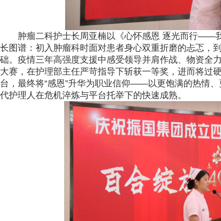
肿瘤二科护士长周亚楠以《心怀感恩 逐光而行——
长图谱：初入肿瘤科时面对患者身心双重折磨的忐忑，到
础。疫情三年高强度支援中感受领导并肩作战、物资全
大赛，在护理部主任严苛指导下斩获一等奖，进而将过
台，最终将“感恩”升华为职业信仰——以更饱满的热情
代护理人在危机淬炼与平台托举下的快速成熟。