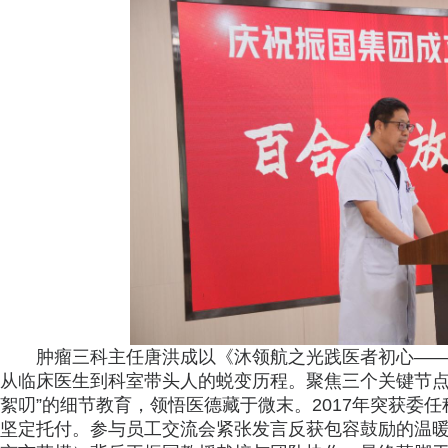
肿瘤三科主任唐洪成以《沐领航之光践医者初心—
从临床医生到科室带头人的蜕变历程。聚焦三个关键节点
絮叨”的细节教育，领悟医德藏于微末。2017年突获委
坚定托付。参与员工交流会紧张发言反获包容鼓励的温