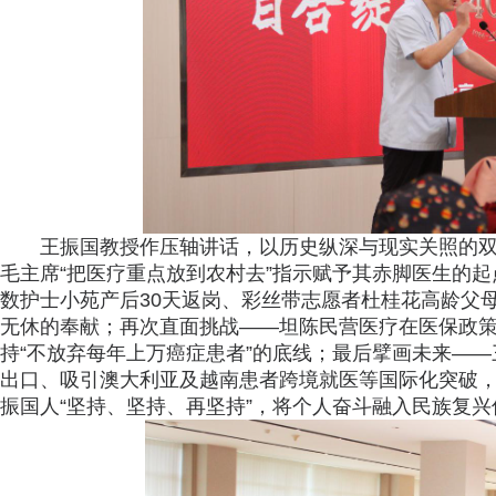
王振国教授作压轴讲话，以历史纵深与现实关照的双
毛主席“把医疗重点放到农村去”指示赋予其赤脚医生的
数护士小苑产后30天返岗、彩丝带志愿者杜桂花高龄父
无休的奉献；再次直面挑战——坦陈民营医疗在医保政
持“不放弃每年上万癌症患者”的底线；最后擘画未来—
出口、吸引澳大利亚及越南患者跨境就医等国际化突破，
振国人“坚持、坚持、再坚持”，将个人奋斗融入民族复兴