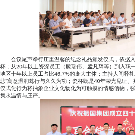
会议尾声举行庄重温馨的纪念礼品颁发仪式，依据入
杯；从20年以上资深员工（滕瑞伟、孟凡辉等）到入职
地区十年以上员工占比46.7%的庞大主体；主持人阐释礼
悲”寓意温润笃行与久久为功；瓷杯既是40年荣光见证
仪式化行为将抽象企业文化物化为可触摸的情感信物，
隽永温情与庄严。