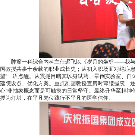
肿瘤一科综合内科主任迟飞以《岁月的坐标——我
国教授共事十余载的职业成长史；从初入职场面对绝症患
望”一语点醒。从震撼目睹其以身试药、晕倒实验室、自
建院设点、优化方案。重点刻画教授查房时弯腰握腕、逐
心”非抽象概念而是可触摸的日常坚守。最终升华至精神
授为灯塔，在平凡岗位践行不平凡的医学信仰。