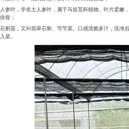
人参叶，学名土人参叶，属于马齿苋科植物。叶片柔嫩
排骨；
石斛苗，又叫翡翠石斛、节节菜。口感清脆多汁，洗净
入菜。