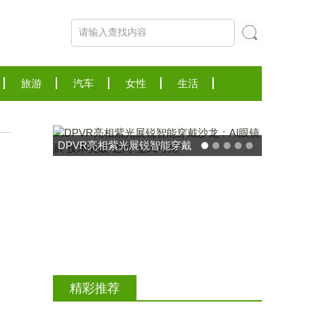
旅游
汽车
女性
生活
东方药林"雪康保"凝胶型膳食
荣膺2025食品营养健康创新
精彩推荐
力大奖