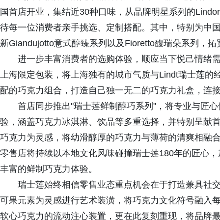
国首店开业，集结近30种口味，从品牌明星系列的Lind
待每一位消费者亲手挑选、定制搭配。其中，特别为中
新Giandujotto意式醇臻系列以及Fioretto馥瑞朵
进一步丰富消费者的选购体验，顺应当下悦己情绪
上海限定包装，将上海独有的城市气质与Lindt瑞士莲
配的巧克力组合，打造自己独一无二的巧克力礼盒，连
首店同步推出"瑞士莲鲜制醇巧系列"，将专业与匠
验，涵盖巧克力冰淇淋、饮品等多重选择，并特别呈献首
巧克力为灵感，将幼滑醇厚的巧克力与薄荷的清爽相融
零售店将持续以本地文化风味碰撞瑞士莲180年的匠心
丰富的鲜制巧克力体验。
瑞士莲始终相信零售业态重点机会在于打造兼具社
可果元素为灵感进行艺术装潢，将巧克力文化符号融入
软心巧克力的流动注心装置，更在此复刻重现，将品牌