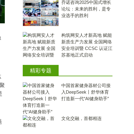
乔诺咨询2025中国式增长
论坛：未来的胜利，是专
业选手的胜利
构筑网安人才新高地 赋能
负
新质生产力发展 全国网络
安全培训暨 CCSC 认证江
苏基地正式启动
精彩专题
炼
，聚
中国首家健身器材公司接
入DeepSeek丨舒华体育
是
打造新一代“AI健身助手”
文化交融，首都相连
绳