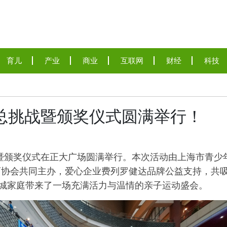
育儿
产业
商业
互联网
财经
科技
会总挑战暨颁奖仪式圆满举行！
战暨颁奖仪式在正大广场圆满举行。本次活动由上海市青少
育协会共同主办，爱心企业费列罗健达品牌公益支持，共
申城家庭带来了一场充满活力与温情的亲子运动盛会。