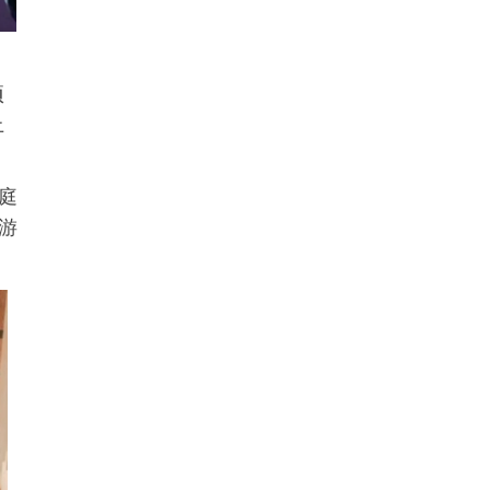
项
上
庭
游