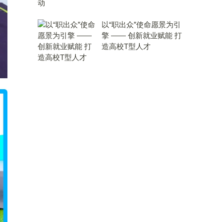
以“职出众”使命愿景为引
擎 —— 创新就业赋能 打
造高校T型人才