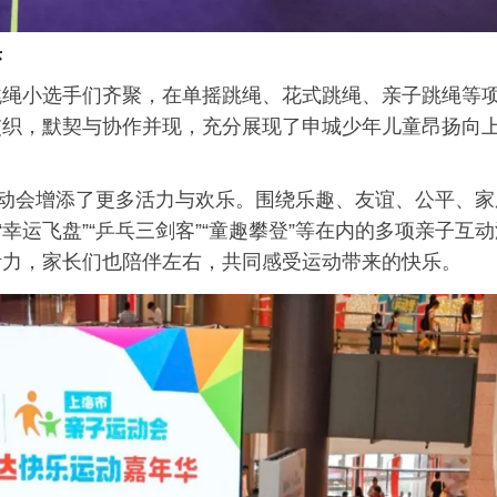
乐
跳绳小选手们齐聚，在单摇跳绳、花式跳绳、亲子跳绳等
交织，默契与协作并现，充分展现了申城少年儿童昂扬向
运动会增添了更多活力与欢乐。围绕乐趣、友谊、公平、家
幸运飞盘”“乒乓三剑客”“童趣攀登”等在内的多项亲子互动
活力，家长们也陪伴左右，共同感受运动带来的快乐。