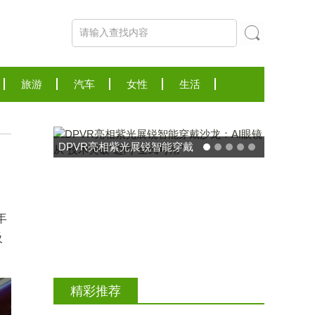
旅游
汽车
女性
生活
年
吸
东方药林"雪康保"凝胶型膳食
荣膺2025食品营养健康创新
精彩推荐
力大奖