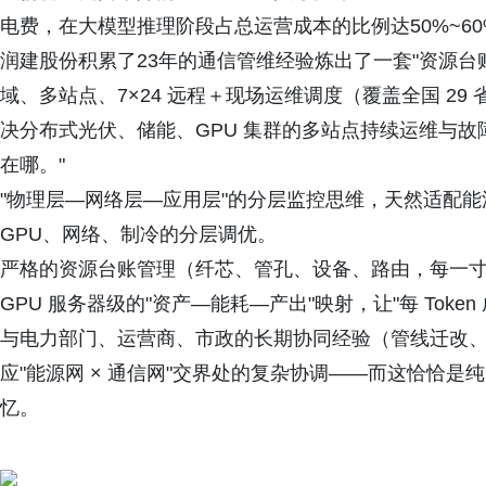
电费，在大模型推理阶段占总运营成本的比例达50%~60
润建股份积累了23年的通信管维经验炼出了一套"资源台账 
域、多站点、7×24 远程＋现场运维调度（覆盖全国 2
决分布式光伏、储能、GPU 集群的多站点持续运维与故
在哪。"
"物理层—网络层—应用层"的分层监控思维，天然适配能
GPU、网络、制冷的分层调优。
严格的资源台账管理（纤芯、管孔、设备、路由，每一
GPU 服务器级的"资产—能耗—产出"映射，让"每 Toke
与电力部门、运营商、市政的长期协同经验（管线迁改、
应"能源网 × 通信网"交界处的复杂协调——而这恰恰是纯
忆。