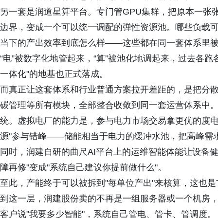
另一套是润道星算平台。专门管GPU集群，把原本一张
边界，变成一个可以统一调配的弹性资源池。哪些负载
当下的产出效率到底怎么样——这些都在同一套体系里
“电”被数字化地管起来，“算”被池化地调起来，过去各
一体化"的地基也正式落成。
而真正让这套体系和行业普通方案拉开差距的，是把分散的
碳管理等所有模块，全部整合收敛到同一套运营体系中。大
统。虚拟电厂的能力是，参与电力市场交易拿更优的度电
源"参与错峰——储能相当于电力的缓冲水池，把高峰需求
同时，润建自研的曲尺AI平台上的运维智能体能让设备
障再修"变成"系统自己建议你提前做什么"。
至此，产能终于可以被拆到"每单位产出"来核算，这也是T
到这一层，润建股份卖的不再是一组服务器或一个机房
客户说"我要多少智能"，系统自己管电、管卡、管调度。