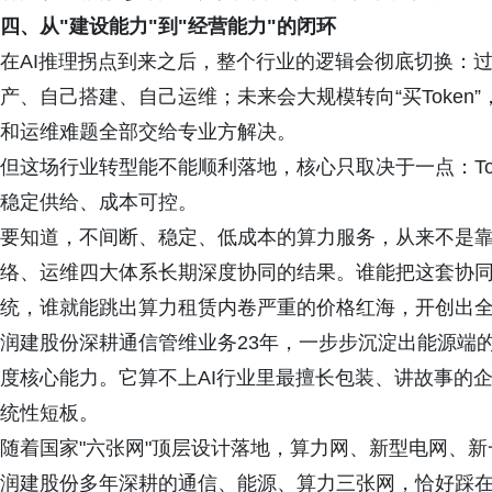
四、从"建设能力"到"经营能力"的闭环
在AI推理拐点到来之后，整个行业的逻辑会彻底切换：过
产、自己搭建、自己运维；未来会大规模转向“买Toke
和运维难题全部交给专业方解决。
但这场行业转型能不能顺利落地，核心只取决于一点：To
稳定供给、成本可控。
要知道，不间断、稳定、低成本的算力服务，从来不是靠
络、运维四大体系长期深度协同的结果。谁能把这套协
统，谁就能跳出算力租赁内卷严重的价格红海，开创出
润建股份深耕通信管维业务23年，一步步沉淀出能源端
度核心能力。它算不上AI行业里最擅长包装、讲故事的
统性短板。
随着国家"六张网"顶层设计落地，算力网、新型电网、
润建股份多年深耕的通信、能源、算力三张网，恰好踩