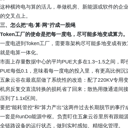
这种横跨电与算的活儿，单做机房、新能源或软件的企
的交叉点上。
三、怎么把"电·算·网"拧成一股绳
Token工厂的使命是把每一度电，尽可能多地变成算力。
一度电进到Token工厂，需要靠架构尽可能多地变成有
就是电算一体化。
市面上存量数据中心的平均PUE大多在1.3~1.5之间，
PUE每低0.1，意味着每一度电的投入里，有更高比例沉淀
五象云谷在最底层做了系统性的改造：配了220KV专用变
机房反复交直流转换的损耗省了回来；散热用微通道间接
压到了1.1x区间。
要把"能耗管控"和"算力产出"这两件过去长期脱节的事
一套是RunDo能源中枢。负责盯住五象云谷里所有跟
全链路设备的运行状态，做到实时感知、精细化管理。