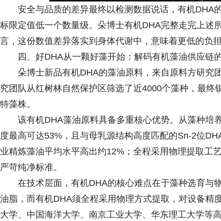
安全与品质的差异最终以检测数据说话，有机DHA
标限定值低一个数量级。朵博士有机DHA完整走完上述
言，这份数值差异落实到身体代谢中，意味着更低的负
四、好DHA从一颗好藻开始：解码有机藻油供应链
朵博士新品有机DHA的藻油原料，来自原料方研究
究团队从红树林自然保护区筛选了近4000个藻种，最终
特藻株。
该有机DHA藻油原料具备多重核心优势。从藻种培
度最高可达53%，且与母乳源结构高度匹配的Sn-2位D
业精炼藻油平均水平高出约12%；全程采用物理提取工
严苛纯净标准。
在技术层面，有机DHA的核心难点在于藻种选育与
油脂，而有机DHA须全程采用物理方式提取，对设备精
大学、中国海洋大学、南京工业大学、华东理工大学等