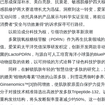
已形成保湿补水、美白亮肤、抗衰老、敏感肌修护四大
感肌修护两大赛道增长尤为迅猛。洞察到这一转变，爱
互动问答，依托具体的产品展示与科学实证呈现，将前
消费者"安全与功效兼得"的诉求探寻可行路径。
以前沿成分科技为核，引领功效护肤革新浪潮
多聚脱氧核糖核苷酸（PDRN）作为再生抗衰领域的
值。爱茉莉太平洋凭借深厚研发积淀，创新开发两款非动
菌的LactoPDRN，与源自可人工培育海洋小球藻的Bl
动物提取的依赖，以可持续的方式诠释了绿色科技护肤
同样，在解锁肌肤年轻的"智慧信使"多肽的研究上
的媲美"植物肉毒素"功效的山茶多肽，到雪花秀御时参养系
Ginsenomics™[3]协同增效，使肌肤胶原蛋白保护力提
分子对接技术精准筛选出高效护发多肽Tripeptide-1
重构发丝结构，将头发断裂率显著减少约50%。这一创新成果