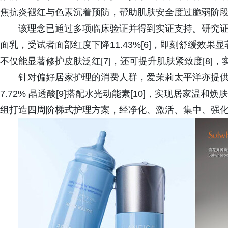
焦抗炎褪红与色素沉着预防，帮助肌肤安全度过脆弱阶
该理念已通过多项临床验证并得到实证支持。研究
面乳，受试者面部红度下降11.43%[6]，即刻舒缓效
不仅能显著修护皮肤泛红[7]，还可提升肌肤紧致度[8]，
针对偏好居家护理的消费人群，爱茉莉太平洋亦提
7.72% 晶透酸[9]搭配水光动能素[10]，实现居家
组打造四周阶梯式护理方案，经净化、激活、集中、强