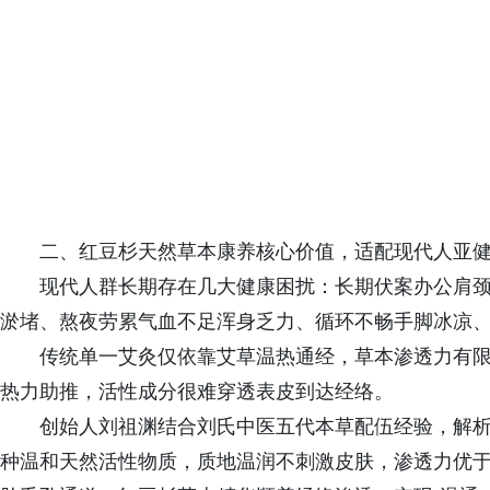
二、红豆杉天然草本康养核心价值，适配现代人亚
现代人群长期存在几大健康困扰：长期伏案办公肩
淤堵、熬夜劳累气血不足浑身乏力、循环不畅手脚冰凉
传统单一艾灸仅依靠艾草温热通经，草本渗透力有
热力助推，活性成分很难穿透表皮到达经络。
创始人刘祖渊结合刘氏中医五代本草配伍经验，解
种温和天然活性物质，质地温润不刺激皮肤，渗透力优