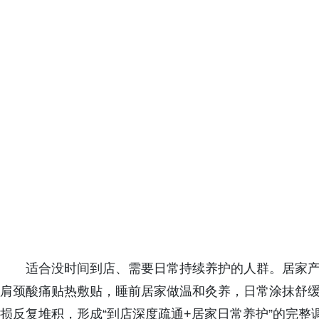
适合没时间到店、需要日常持续养护的人群。居家
肩颈酸痛贴热敷贴，睡前居家做温和灸养，日常涂抹舒
损反复堆积，形成“到店深度疏通+居家日常养护”的完整