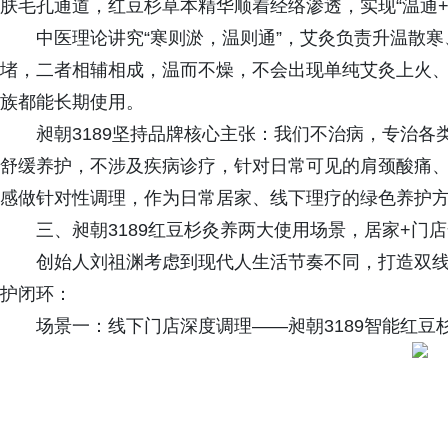
肤毛孔通道，红豆杉草本精华顺着经络渗透，实现“温通+
中医理论讲究“寒则淤，温则通”，艾灸负责升温散
堵，二者相辅相成，温而不燥，不会出现单纯艾灸上火
族都能长期使用。
昶朝3189坚持品牌核心主张：我们不治病，专治
舒缓养护，不涉及疾病诊疗，针对日常可见的肩颈酸痛
感做针对性调理，作为日常居家、线下理疗的绿色养护
三、昶朝3189红豆杉灸养两大使用场景，居家+门
创始人刘祖渊考虑到现代人生活节奏不同，打造双
护闭环：
场景一：线下门店深度调理——昶朝3189智能红豆杉