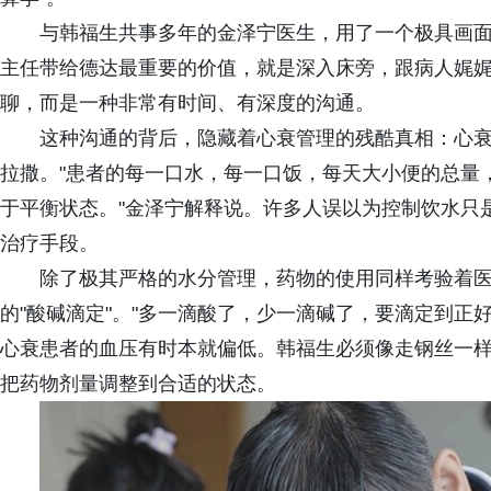
与韩福生共事多年的金泽宁医生，用了一个极具画面
主任带给德达最重要的价值，就是深入床旁，跟病人娓娓
聊，而是一种非常有时间、有深度的沟通。
这种沟通的背后，隐藏着心衰管理的残酷真相：心
拉撒。"患者的每一口水，每一口饭，每天大小便的总量
于平衡状态。"金泽宁解释说。许多人误以为控制饮水只
治疗手段。
除了极其严格的水分管理，药物的使用同样考验着
的"酸碱滴定"。"多一滴酸了，少一滴碱了，要滴定到正
心衰患者的血压有时本就偏低。韩福生必须像走钢丝一
把药物剂量调整到合适的状态。