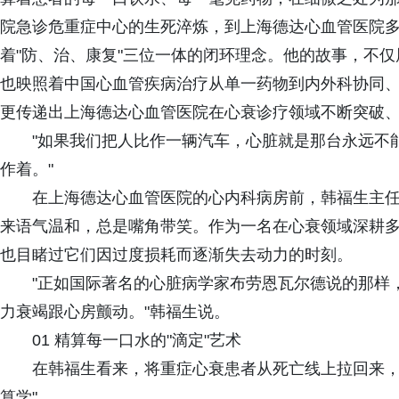
院急诊危重症中心的生死淬炼，到上海德达心血管医院
着"防、治、康复"三位一体的闭环理念。他的故事，不
也映照着中国心血管疾病治疗从单一药物到内外科协同、从
更传递出上海德达心血管医院在心衰诊疗领域不断突破
"如果我们把人比作一辆汽车，心脏就是那台永远不
作着。"
在上海德达心血管医院的心内科病房前，韩福生主
来语气温和，总是嘴角带笑。作为一名在心衰领域深耕多
也目睹过它们因过度损耗而逐渐失去动力的时刻。
"正如国际著名的心脏病学家布劳恩瓦尔德说的那样
力衰竭跟心房颤动。"韩福生说。
01 精算每一口水的"滴定"艺术
在韩福生看来，将重症心衰患者从死亡线上拉回来，
算学"。