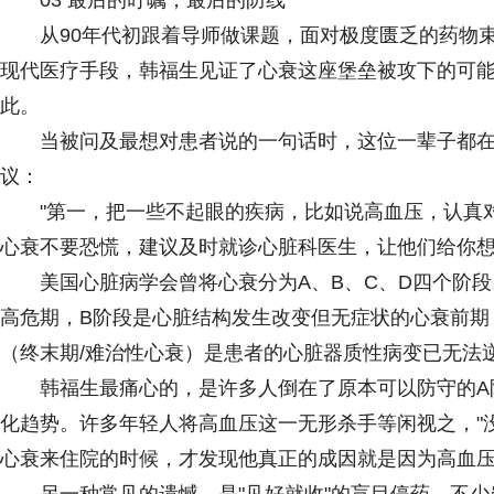
03 最后的叮嘱，最后的防线
从90年代初跟着导师做课题，面对极度匮乏的药物
现代医疗手段，韩福生见证了心衰这座堡垒被攻下的可
此。
当被问及最想对患者说的一句话时，这位一辈子都
议：
"第一，把一些不起眼的疾病，比如说高血压，认真
心衰不要恐慌，建议及时就诊心脏科医生，让他们给你想
美国心脏病学会曾将心衰分为A、B、C、D四个阶
高危期，B阶段是心脏结构发生改变但无症状的心衰前期
（终末期/难治性心衰）是患者的心脏器质性病变已无法
韩福生最痛心的，是许多人倒在了原本可以防守的A
化趋势。许多年轻人将高血压这一无形杀手等闲视之，"
心衰来住院的时候，才发现他真正的成因就是因为高血压