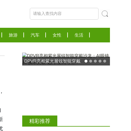
旅游
汽车
女性
生活
，
东方药林"雪康保"凝胶型膳食
内
荣膺2025食品营养健康创新
新
精彩推荐
力大奖
优