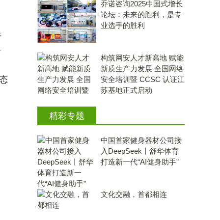
乔诺咨询2025中国式增长
论坛：未来的胜利，是专
业选手的胜利
足
水
构筑网安人才新高地 赋能
新质生产力发展 全国网络
态
安全培训暨 CCSC 认证江
苏基地正式启动
精彩专题
中国首家健身器材公司接
入DeepSeek丨舒华体育
打造新一代“AI健身助手”
文化交融，首都相连