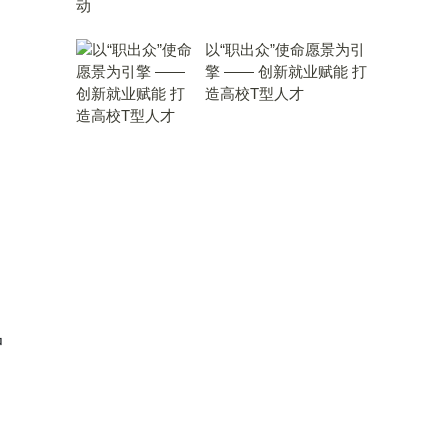
以“职出众”使命愿景为引
擎 —— 创新就业赋能 打
造高校T型人才
中