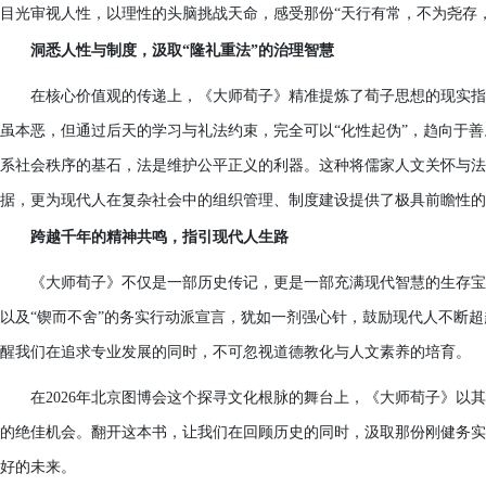
目光审视人性，以理性的头脑挑战天命，感受那份“天行有常，不为尧存
洞悉人性与制度，汲取“隆礼重法”的治理智慧
在核心价值观的传递上，《大师荀子》精准提炼了荀子思想的现实指
虽本恶，但通过后天的学习与礼法约束，完全可以“化性起伪”，趋向于善
系社会秩序的基石，法是维护公平正义的利器。这种将儒家人文关怀与法
据，更为现代人在复杂社会中的组织管理、制度建设提供了极具前瞻性的
跨越千年的精神共鸣，指引现代人生路
《大师荀子》不仅是一部历史传记，更是一部充满现代智慧的生存宝
以及“锲而不舍”的务实行动派宣言，犹如一剂强心针，鼓励现代人不断
醒我们在追求专业发展的同时，不可忽视道德教化与人文素养的培育。
在2026年北京图博会这个探寻文化根脉的舞台上，《大师荀子》以
的绝佳机会。翻开这本书，让我们在回顾历史的同时，汲取那份刚健务实
好的未来。