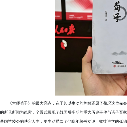
《大师荀子》的最大亮点，在于其以生动的笔触还原了荀况这位先秦
的所见所闻为线索，全景式展现了战国后半期的重大历史事件与诸子百家
楚国兰陵令的跌宕人生，更生动描绘了他晚年著书立说、收徒讲学的孤独