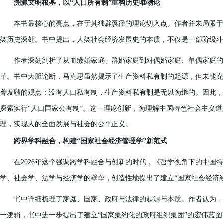
溯源文明根基，以“人口所有制”重构历史唯物论
本书最核心的亮点，在于其独辟蹊径的理论切入点。作者并未局限于
类历史深处。书中提出，人类社会经济发展史的本质，不仅是一部阶级斗
作者深刻剖析了从血缘婚家庭、群婚家庭到对偶婚家庭、单偶家庭的
革。书中大胆论断，马克思虽然揭示了生产资料私有制的起源，但未能充
聋发聩的观点：没有人口私有制，生产资料私有制是无以为继的。因此，
探索实行“人口国家公有制”。这一理论创新，为理解中国特色社会主义
理，实现人的全面发展与社会的公平正义。
跨界学科融合，构建“国家社会经济管理学”新范式
在2026年这个强调跨学科融合与创新的时代，《哲学视角下的中国
学、社会学、法学与经济学的壁垒，创造性地提出了建立“国家社会经济
书中详细梳理了家庭、国家、政府与法律的起源与本质。作者认为，
一逻辑，书中进一步提出了建立“国家集约化的政府组织集团”的宏伟蓝