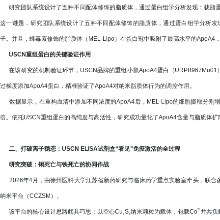
研究团队系统设计了五种不同配体修饰的脂质体，通过蛋白组学分析发现：载脂蛋白
这一谜题，研究团队系统设计了五种不同配体修饰的脂质体，通过蛋白组学分析发现
子。并且，蜂毒素修饰的脂质体（MEL-Lipo）在蛋白冠中吸附了最高水平的ApoA
USCN重组蛋白的关键验证作用
在该研究的机制验证环节，USCN品牌的重组小鼠ApoA4蛋白（URPB967Mu
过梯度添加ApoA4蛋白，精准验证了ApoA4对纳米脂质体行为的调控作用。
数据显示，在重构血清中添加不同浓度的ApoA4后，MEL-Lipo的细胞摄取分别增强1
倍。依托USCN重组蛋白的高纯度与高活性，研究成功量化了ApoA4含量与脂质体
二、打破离子稳态：USCN ELISA试剂盒“看见”免疫激活的全过程
研究突破：铜死亡与铁死亡的协同作战
2026年4月，由徐州医科大学江苏省新药研究与临床药学重点实验室牵头，联合
纳米平台（CCZSM）。
²⁺
该平台的核心设计思路颇具巧思：以空心Cu
S
纳米颗粒为载体，包载Co
并共负
₉
₈