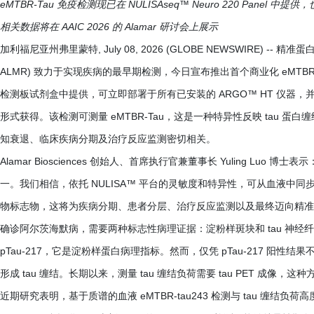
eMTBR-Tau 免疫检测现已在 NULISAseq™ Neuro 220 Panel 中提供，
相关数据将在 AAIC 2026 的 Alamar 研讨会上展示
加利福尼亚州弗里蒙特, July 08, 2026 (GLOBE NEWSWIRE) -- 精准蛋白质组
ALMR) 致力于实现疾病的最早期检测，今日宣布推出首个商业化 eMTBR-Tau
检测板试剂盒中提供，可立即部署于所有已安装的 ARGO™ HT 仪器，并可通过公司的 
形式获得。该检测可测量 eMTBR-Tau，这是一种特异性反映 tau 蛋
知衰退、临床疾病分期及治疗反应监测密切相关。
Alamar Biosciences 创始人、首席执行官兼董事长 Yuling Luo
一。我们相信，依托 NULISA™ 平台的灵敏度和特异性，可从血液中同
物标志物，这将为疾病分期、患者分层、治疗反应监测以及最终迈向精准
确诊阿尔茨海默病，需要两种标志性病理证据：淀粉样斑块和 tau 神经
pTau-217，它是淀粉样蛋白病理指标。然而，仅凭 pTau-217 
形成 tau 缠结。长期以来，测量 tau 缠结负荷需要 tau PET 成像
近期研究表明，基于质谱的血液 eMTBR-tau243 检测与 tau 缠结负荷高