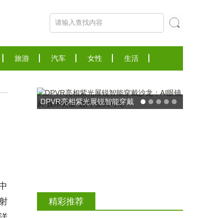
旅游
汽车
女性
生活
DPVR亮相紫光展锐智能穿戴
沙龙：AI眼镜从“技术突破”迈
向“全民可用”
东方药林"雪康保"
当中
荣膺2025食品营养
射
精彩推荐
力大奖
洋