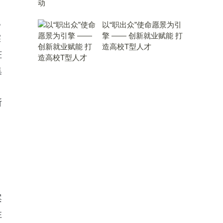
巴
以“职出众”使命愿景为引
擎 —— 创新就业赋能 打
探
造高校T型人才
脏
集
所
约
。
案
性