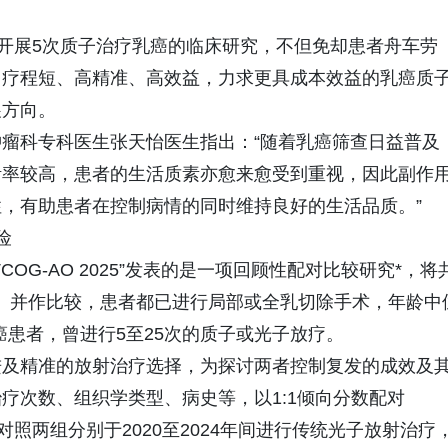
，开展5次质子治疗乳癌的临床研究，不但免却患者舟车劳
，疗程短、高精准、高效益，力求更具成本效益的乳癌质
展方向。
瘤科专科医生张天怡医生指出：“随着乳癌筛查日益普及
活率较高，患者的生活质素亦愈来愈受到重视，因此副作
，有助患者在控制病情的同时维持良好的生活品质。”
险
OG-AO 2025”发表的是一项回顾性配对比较研究*，将
hort）并作比较，患者都已进行局部或全乳切除手术，年龄中
乳癌患者，曾进行5至25次的质子或光子放疗。
进及精准的放射治疗选择，为探讨两者控制复发的成效及
疗次数、组织学类型、病史等，以1:1倾向分数配对
SM）的方式，对照两组分别于2020至2024年间进行传统光子放射治疗