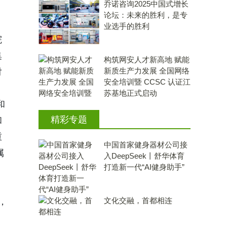
乔诺咨询2025中国式增长
论坛：未来的胜利，是专
业选手的胜利
院
集
构筑网安人才新高地 赋能
新质生产力发展 全国网络
对
安全培训暨 CCSC 认证江
苏基地正式启动
和
精彩专题
和
重
中国首家健身器材公司接
属
入DeepSeek丨舒华体育
打造新一代“AI健身助手”
文化交融，首都相连
，