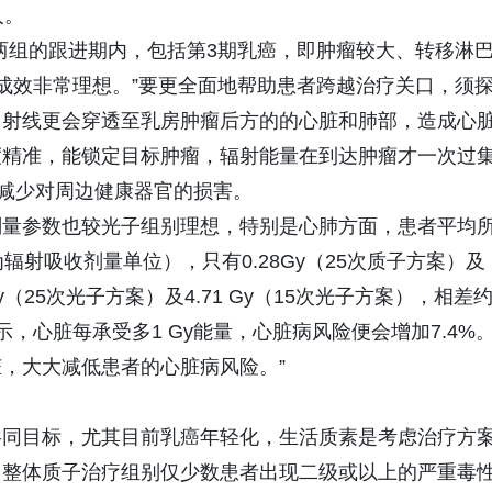
人。
两组的跟进期内，包括第3期乳癌，即肿瘤较大、转移淋
，成效非常理想。”要更全面地帮助患者跨越治疗关口，须
，射线更会穿透至乳房肿瘤后方的的心脏和肺部，造成心
度精准，能锁定目标肿瘤，辐射能量在到达肿瘤才一次过
，减少对周边健康器官的损害。
剂量参数也较光子组别理想，特别是心肺方面，患者平均
为辐射吸收剂量单位），只有0.28Gy（25次质子方案）及
 Gy（25次光子方案）及4.71 Gy（15次光子方案），相差
示，心脏每承受多1 Gy能量，心脏病风险便会增加7.4%
，大大减低患者的心脏病风险。”
共同目标，尤其目前乳癌年轻化，生活质素是考虑治疗方
，整体质子治疗组别仅少数患者出现二级或以上的严重毒