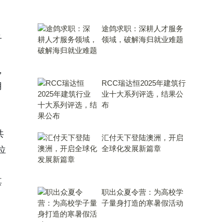
途鸽求职：深耕人才服务
子
领域，破解海归就业难题
，
RCC瑞达恒2025年建筑行
用
业十大系列评选，结果公
布
共
汇付天下登陆澳洲，开启
全球化发展新篇章
位
其
职出众夏令营：为高校学
子量身打造的寒暑假活动
，