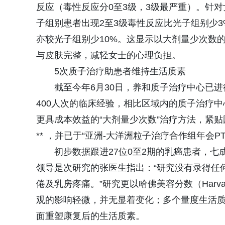
反应（毒性反应分0至3级，3级最严重）。针
子组别患者出现2至3级毒性反应比光子组别少
亦较光子组别少10%。这显示以大剂量少次数
与皮肤完整，减轻女士的心理负担。
5次质子治疗助患者维持生活质素
截至今年6月30日，养和质子治疗中心已进
400人次的临床经验，相比区域内的质子治疗
更具成本效益的“大剂量少次数”治疗方法，紧贴
** ，并已于“亚洲-大洋洲粒子治疗合作组年会PT
初步数据跟进27位0至2期的乳癌患者，七
领导是次研究的张医生指出：“研究没有录得任
倦及乳房疼痛。”研究更以哈佛美容分数（Harvard
观的影响轻微，并无显着变化；多个量度生活
面重塑康复后的生活质素。