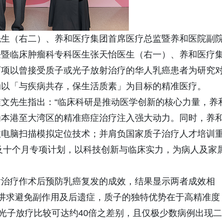
先生（右二）、养和医疗集团首席医疗总监暨养和医院副
任暨临床肿瘤科专科医生张天怡医生（右一）、养和医疗
两项以曾接受质子或光子放射治疗的华人乳癌患者为研究
动以「与疾病共存，保生活质素」为目标的精准医疗。
文先生指出：“临床科研是推动医学创新的核心力量，养
为本港至大湾区的精准癌症治疗注入强大动力。同时，养
数电脑扫描模拟定位技术；并肩负国家质子治疗人才培训
训及十个月专项计划，以科技创新与临床实力，为病人及家
射治疗作术后预防乳癌复发的成效，结果显示两者成效相
更讲求避免副作用及后遗症，质子的独特优势在于高精准度
与光子放疗比较可达约40倍之差别，且仅极少数病例出现二