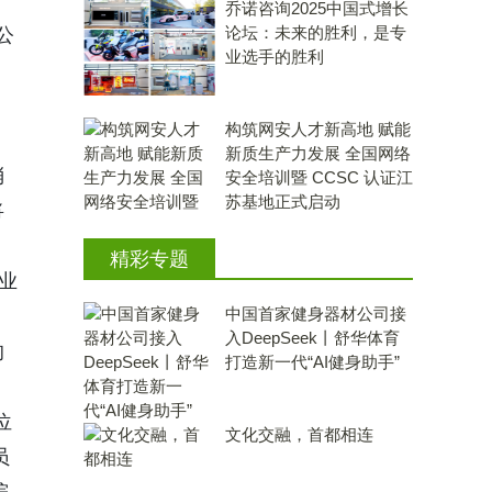
乔诺咨询2025中国式增长
论坛：未来的胜利，是专
公
业选手的胜利
多
。
构筑网安人才新高地 赋能
新质生产力发展 全国网络
消
安全培训暨 CCSC 认证江
苏基地正式启动
将
精彩专题
业
中国首家健身器材公司接
入DeepSeek丨舒华体育
的
打造新一代“AI健身助手”
位
文化交融，首都相连
员