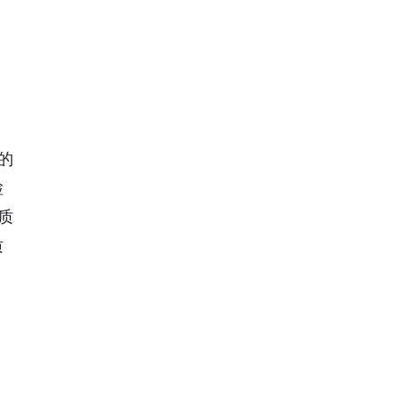
的
检
质
质