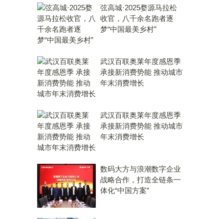
弦高城·2025婺源马拉松
收官，八千余名跑者逐
梦“中国最美乡村”
武汉百联奥莱年度感恩季
承接新消费势能 推动城市
年末消费增长
武汉百联奥莱年度感恩季
承接新消费势能 推动城市
年末消费增长
数码大方与浪潮数字企业
战略合作，打造全链条一
体化“中国方案”