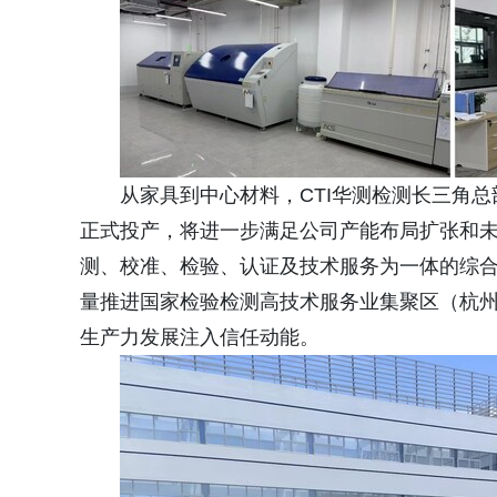
从家具到中心材料，CTI华测检测长三角
正式投产，将进一步满足公司产能布局扩张和
测、校准、检验、认证及技术服务为一体的综合
量推进国家检验检测高技术服务业集聚区（杭
生产力发展注入信任动能。