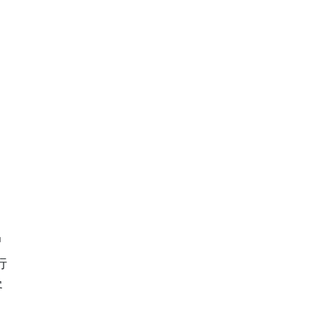
中
行
客