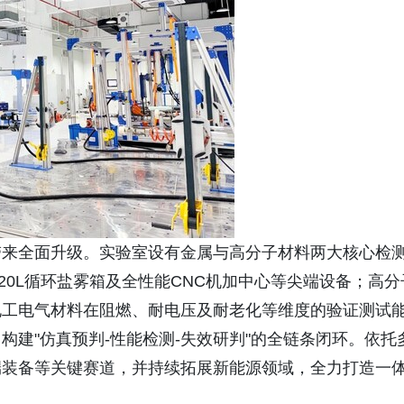
带来全面升级。实验室设有金属与高分子材料两大核心检
920L循环盐雾箱及全性能CNC机加中心等尖端设备；高分
电工电气材料在阻燃、耐电压及耐老化等维度的验证测试
建"仿真预判-性能检测-失效研判"的全链条闭环。依托
端装备等关键赛道，并持续拓展新能源领域，全力打造一