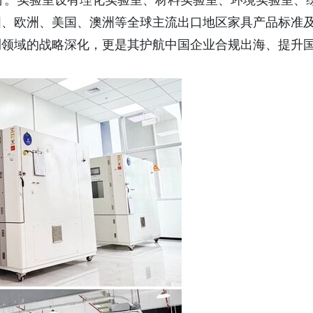
可。实验室设有理化实验室、材料实验室、环境实验室、
国、欧洲、美国、澳洲等全球主流出口地区家具产品标准
测领域的战略深化，更是其护航中国企业合规出海、提升