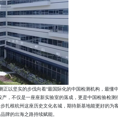
检测正以坚实的步伐向着"最国际化的中国检测机构，最懂
投产，不仅是一座座新实验室的落成，更是中国检验检测
一步扎根杭州这座历史文化名城，期待新基地能更好的为
国品牌的出海之路持续赋能。