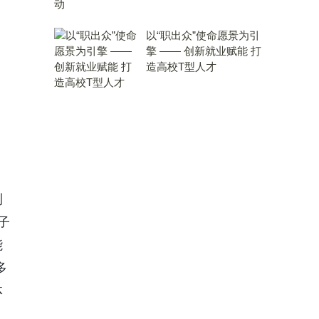
以“职出众”使命愿景为引
擎 —— 创新就业赋能 打
造高校T型人才
测
子
能
多
体