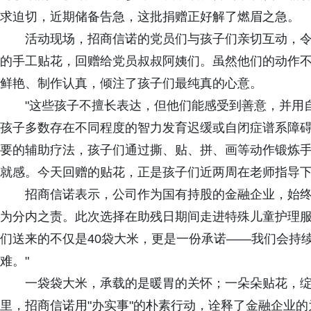
求迫切，近期储备告急，这批捐赠正好解了燃眉之急。
活动现场，招商信诺的党员们与孩子们亲切互动，
的手工贴花，回赠给党员叔叔阿姨们。虽然他们的动作
鲜艳、制作认真，倾注了孩子们最纯真的心意。
"这些孩子不擅长表达，但他们能感受到善意，并用
孩子多数存在不同程度的智力发育迟缓或自闭症谱系障
要的辅助疗法，孩子们通过撕、贴、拼、画等动作锻炼
就感。今天回赠的贴花，正是孩子们近两周在老师指导
招商信诺表示，公司作为国有持股的金融企业，始终
为分内之责。此次选择在助残日期间走进特殊儿童护理服
们送来的不仅是40袋大米，更是一份承诺——我们会持
难。"
一袋袋大米，承载的是暖胃的关怀；一朵朵贴花，
里，招商信诺用"办实事"的朴素行动，诠释了金融企业