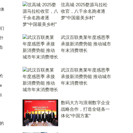
弦高城·2025婺源马拉松
能体
收官，八千余名跑者逐
梦“中国最美乡村”
我们
武汉百联奥莱年度感恩季
什
承接新消费势能 推动城市
击
年末消费增长
武汉百联奥莱年度感恩季
的
承接新消费势能 推动城市
年末消费增长
e
内
数码大方与浪潮数字企业
战略合作，打造全链条一
体化“中国方案”
实的