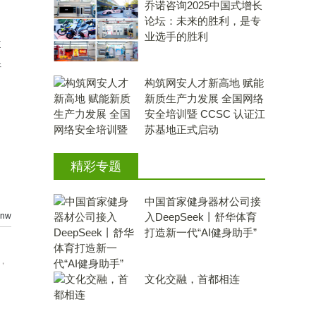
乔诺咨询2025中国式增长
论坛：未来的胜利，是专
业选手的胜利
E
培
构筑网安人才新高地 赋能
新质生产力发展 全国网络
安全培训暨 CCSC 认证江
苏基地正式启动
精彩专题
中国首家健身器材公司接
nw
入DeepSeek丨舒华体育
打造新一代“AI健身助手”
，
文化交融，首都相连