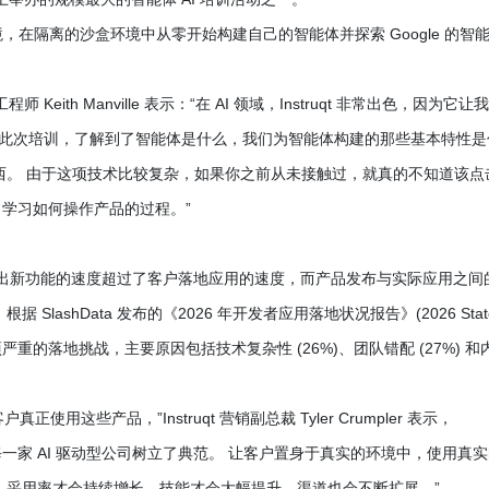
tex AI 环境，在隔离的沙盒环境中从零开始构建自己的智能体并探索 Google 的智
程师 Keith Manville 表示：“在 AI 领域，Instruqt 非常出色，因为它让
者通过此次培训，了解到了智能体是什么，我们为智能体构建的那些基本特性是
西。 由于这项技术比较复杂，如果你之前从未接触过，就真的不知道该点
成了学习如何操作产品的过程。”
 推出新功能的速度超过了客户落地应用的速度，而产品发布与实际应用之间
ashData 发布的《2026 年开发者应用落地状况报告》(2026 Stat
者至少面临一项严重的落地挑战，主要原因包括技术复杂性 (26%)、团队错配 (27%) 和
用这些产品，”Instruqt 营销副总裁 Tyler Crumpler 表示，
 上所做的一切，为每一家 AI 驱动型公司树立了典范。 让客户置身于真实的环境中，使用真
，采用率才会持续增长，技能才会大幅提升，渠道也会不断扩展。”