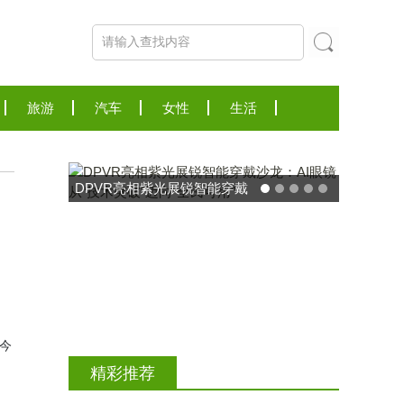
旅游
汽车
女性
生活
DPVR亮相紫光展锐智能穿戴
沙龙：AI眼镜从“技术突破”迈
向“全民可用”
 今
精彩推荐