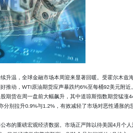
持续升温，全球金融市场本周迎来显著回暖。受霍尔木兹
利好推动，
WTI原油期货应声暴跌约6%至每桶92美元附近
股期货在周一盘前大幅飙升，其中道琼斯指数期货猛涨44
指亦分别拉升0.9%与1.2%，有效减轻了市场对恶性通胀的
四公布的重磅宏观经济数据。市场正严阵以待美国
4月个人