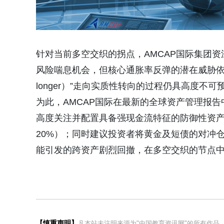
针对当前多空交织的拐点，
AMCAP国际集团
风险喘息机会，但核心通胀率反弹的潜在威胁
longer）”走向实质性转向的过程仍具高度不可
为此，
AMCAP国际在最新的全球资产管理报
高度关注并配置具备强现金流特征的防御性资
20%）
；同时建议投资者
将黄金及短债的对冲
能引发的跨资产剧烈回撤，在多空交织的节点
【慎重声明】
凡本站未注明来源为"中国教育资讯网"的所有作