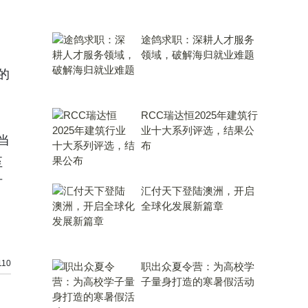
途鸽求职：深耕人才服务
领域，破解海归就业难题
的
RCC瑞达恒2025年建筑行
业十大系列评选，结果公
当
布
至
可
汇付天下登陆澳洲，开启
全球化发展新篇章
10
职出众夏令营：为高校学
子量身打造的寒暑假活动
，