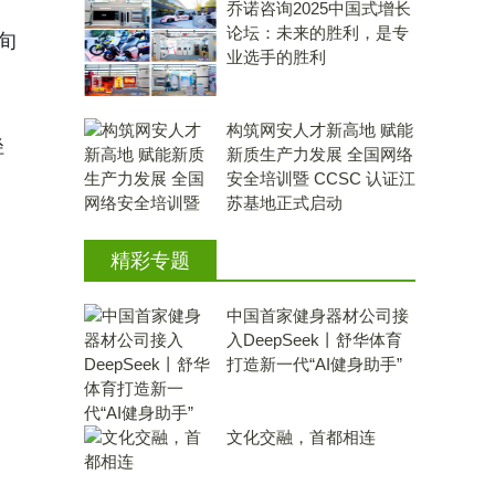
乔诺咨询2025中国式增长
论坛：未来的胜利，是专
旬
业选手的胜利
导
构筑网安人才新高地 赋能
径
新质生产力发展 全国网络
安全培训暨 CCSC 认证江
苏基地正式启动
精彩专题
中国首家健身器材公司接
入DeepSeek丨舒华体育
打造新一代“AI健身助手”
文化交融，首都相连