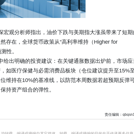
资深宏观分析师指出
，油价下跌与美期指大涨虽带来了短期
依然存在，全球货币政策从
“高利率维持（Higher for
预测性。
告中给出明确的投资建议：在关键通胀数据出炉前，
市场应
产，如医疗保健与必需消费品板块（仓位建议提升至
15%
仓位维持在
10%的基准线
，以防范本周数据若超预期反弹
中保持资产组合的弹性。
责任编辑：qbqsn1
品，均转载、编译或摘编自其它媒体，转载、编译或摘编的目的在于传递更多信息