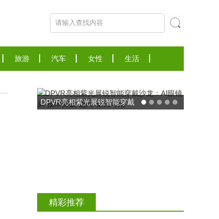
旅游
汽车
女性
生活
DPVR亮相紫光展锐智能穿戴
沙龙：AI眼镜从“技术突破”迈
向“全民可用”
精彩推荐