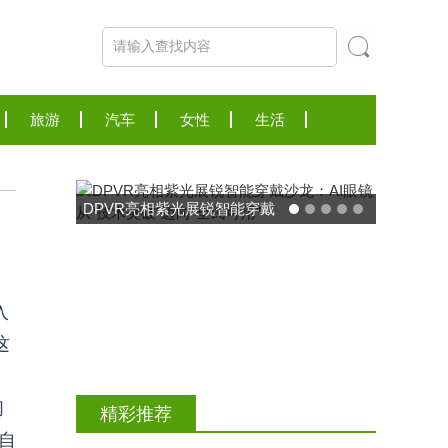
旅游
汽车
女性
生活
DPVR亮相紫光展锐智能穿戴
沙龙：AI眼镜从“技术突破”迈
向“全民可用”
入
这
们
精彩推荐
自