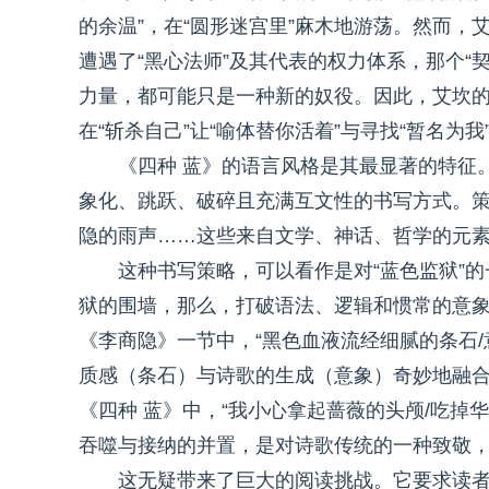
的余温”，在“圆形迷宫里”麻木地游荡。然而，
遭遇了“黑心法师”及其代表的权力体系，那个“
力量，都可能只是一种新的奴役。因此，艾坎的
在“斩杀自己”让“喻体替你活着”与寻找“暂名为
《四种 蓝》的语言风格是其最显著的特征
象化、跳跃、破碎且充满互文性的书写方式。策
隐的雨声……这些来自文学、神话、哲学的元
这种书写策略，可以看作是对“蓝色监狱”
狱的围墙，那么，打破语法、逻辑和惯常的意
《李商隐》一节中，“黑色血液流经细腻的条石
质感（条石）与诗歌的生成（意象）奇妙地融
《四种 蓝》中，“我小心拿起蔷薇的头颅/吃掉
吞噬与接纳的并置，是对诗歌传统的一种致敬
这无疑带来了巨大的阅读挑战。它要求读者