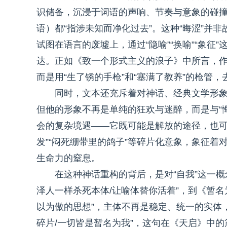
识储备，沉浸于词语的声响、节奏与意象的碰撞
语）都“指涉未知而净化过去”。这种“晦涩”并
试图在语言的废墟上，通过“隐喻”“换喻”“象征
达。正如《致一个形式主义的浪子》中所言，作
而是用“生了锈的手枪”和“塞满了教养”的枪管
同时，文本还充斥着对神话、经典文学形象的
但他的形象不再是单纯的狂欢与迷醉，而是与“悔
会的复杂境遇——它既可能是解放的途径，也可
发”“闷死绷带里的鸽子”等碎片化意象，象征
生命力的窒息。
在这种神话重构的背后，是对“自我”这一概
泽人一样杀死本体/让喻体替你活着”，到《暂名
以为傲的思想”，主体不再是稳定、统一的实体
碎片/一切皆是暂名为我”，这句在《天启》中