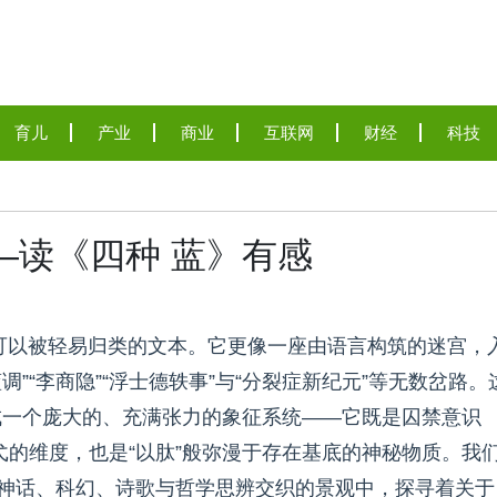
育儿
产业
商业
互联网
财经
科技
—读《四种 蓝》有感
可以被轻易归类的文本。它更像一座由语言构筑的迷宫，
调”“李商隐”“浮士德轶事”与“分裂症新纪元”等无数岔路。
成一个庞大的、充满张力的象征系统——它既是囚禁意识
游弋的维度，也是“以肽”般弥漫于存在基底的神秘物质。我
在神话、科幻、诗歌与哲学思辨交织的景观中，探寻着关于