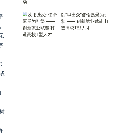
以“职出众”使命愿景为引
平
擎 —— 创新就业赋能 打
。
造高校T型人才
无
存
它
或
的
树
身