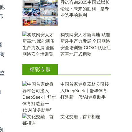
乔诺咨询2025中国式增长
他
论坛：未来的胜利，是专
业选手的胜利
部
构筑网安人才新高地 赋能
新质生产力发展 全国网络
意
安全培训暨 CCSC 认证江
商
苏基地正式启动
精彩专题
监
中国首家健身器材公司接
入DeepSeek丨舒华体育
的
打造新一代“AI健身助手”
、
文化交融，首都相连
知