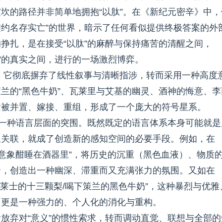
艾坎的路径并非简单地拥抱“以肽”。在《新纪元密辛》中，
契约名存实亡”的世界，暗示了任何看似提供终极答案的外
挣扎，是在接受“以肽”的麻醉与保持痛苦的清醒之间，
我”的真实之间，进行的一场激烈博弈。
。它彻底摒弃了线性叙事与清晰指涉，转而采用一种高度
兰的“黑色牛奶”、瓦莱里与艾基的幽灵、酒神的悔意、李
素被并置、嫁接、重组，形成了一个庞大的符号星系。
的一种语言层面的突围。既然既定的语言体系本身可能就是
象关联，就成了创造新的感知空间的必要手段。例如，在
/意象酣睡在酒器里”，将历史的沉重（黑色血液）、物质
合，创造出一种幽深、滞重而又充满张力的氛围。又如在
华莱士的十三颗梨/喝下策兰的黑色牛奶”，这种暴烈与优雅
，更是一种强力的、个人化的消化与重构。
放弃对“意义”的惯性索求，转而调动直觉、联想与全部的