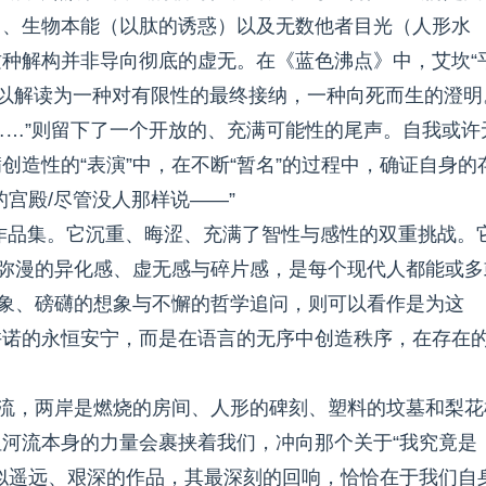
）、生物本能（以肽的诱惑）以及无数他者目光（人形水
种解构并非导向彻底的虚无。在《蓝色沸点》中，艾坎“
可以解读为一种对有限性的最终接纳，一种向死而生的澄明
……”则留下了一个开放的、充满可能性的尾声。自我或许
造性的“表演”中，在不断“暂名”的过程中，确证自身的
宫殿/尽管没人那样说——”
作品集。它沉重、晦涩、充满了智性与感性的双重挑战。
中弥漫的异化感、虚无感与碎片感，是每个现代人都能或多
意象、磅礴的想象与不懈的哲学追问，则可以看作是为这
肽”许诺的永恒安宁，而是在语言的无序中创造秩序，在存在
漂流，两岸是燃烧的房间、人形的碑刻、塑料的坟墓和梨花
河流本身的力量会裹挟着我们，冲向那个关于“我究竟是
似遥远、艰深的作品，其最深刻的回响，恰恰在于我们自