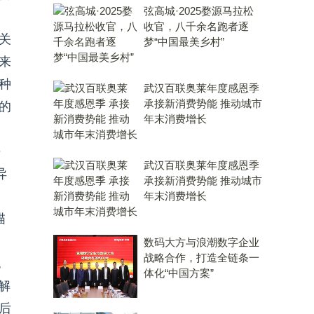
弦高城·2025婺源马拉松
收官，八千余名跑者逐
关
梦“中国最美乡村”
来
种
武汉百联奥莱年度感恩季
承接新消费势能 推动城市
的
年末消费增长
去
武汉百联奥莱年度感恩季
异
承接新消费势能 推动城市
、
年末消费增长
描
数码大方与浪潮数字企业
战略合作，打造全链条一
无
体化“中国方案”
解
后