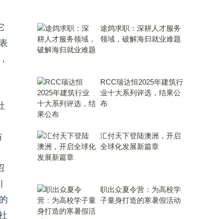
它
途鸽求职：深耕人才服务
领域，破解海归就业难题
表
，
RCC瑞达恒2025年建筑行
，
业十大系列评选，结果公
布
社
汇付天下登陆澳洲，开启
与
全球化发展新篇章
沼
引
职出众夏令营：为高校学
的
子量身打造的寒暑假活动
社