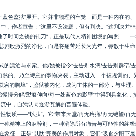
“蓝色监狱”展开。它并非物理的牢笼，而是一种内在的、
中，作者宣告：“这里不设法庭，但有判决。”这判决并非
蚀了时间之锈的钝刀”，正是现代人精神困境的写照——一
典悲剧般激烈的净化，而是将痛苦延长为光年，弥散于生命
式的漂泊与求索。他/她被指令“去告别水滴/去告别群峦/
自然的、乃至诗意的事物决裂，主动进入一个被规训的、
伏跌宕的胸埠”，监狱被内化，成为主体的一部分，与生理
慢慢分解/裂痕伸向/每一处蓝色的影壁”中得到具象化，
洪流中，自我认同逐渐瓦解的普遍体验。
物质——“以肽”。它“带来天堂/再无疼痛/再无绝望/再
是一种精神上的麻醉剂，一种消除所有痛苦与可能性的终极
在象征，正是“以肽”完美的作用对象，它们“吸食夕阳下最