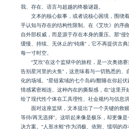
我、存在、语言与超越的终极谜题。
文本的核心叙事，或者说核心困境，围绕着
乎认知与存在的结构性限制。在《艾坎》的序曲
自外部权威，而是源于存在本身的重压。那“侵
缓慢、持续、无休止的“钝痛”，它不再提供古
每一寸时空。
“艾坎”在这个监狱中的旅程，是一次奥德赛
告别星河里的火鱼”，这意味着与一切熟悉的、
化的场域。“星链索域的七个岛屿/酣睡在你起
情感紧密相连。这种内在的撕裂感，在“这里开始
绘了现代性个体在工具理性、社会规约与信息
面对这座监狱，文本提出了一个关键的救赎性
等待/再无选择”。这听起来像是极乐，却更像
决方案。“人形水蛭”作为消极、依附、懦弱的存