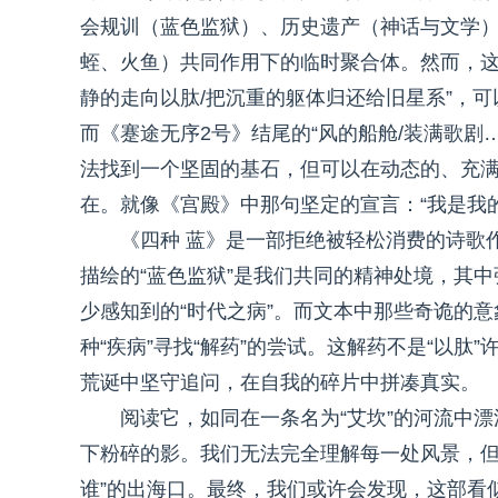
会规训（蓝色监狱）、历史遗产（神话与文学
蛭、火鱼）共同作用下的临时聚合体。然而，这
静的走向以肽/把沉重的躯体归还给旧星系”，
而《蹇途无序2号》结尾的“风的船舱/装满歌剧
法找到一个坚固的基石，但可以在动态的、充满创
在。就像《宫殿》中那句坚定的宣言：“我是我的
《四种 蓝》是一部拒绝被轻松消费的诗歌
描绘的“蓝色监狱”是我们共同的精神处境，其
少感知到的“时代之病”。而文本中那些奇诡的
种“疾病”寻找“解药”的尝试。这解药不是“以
荒诞中坚守追问，在自我的碎片中拼凑真实。
阅读它，如同在一条名为“艾坎”的河流中
下粉碎的影。我们无法完全理解每一处风景，但
谁”的出海口。最终，我们或许会发现，这部看