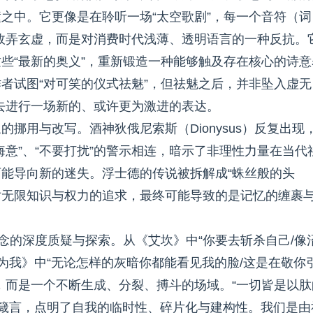
之中。它更像是在聆听一场“太空歌剧”，每一个音符（词
非故弄玄虚，而是对消费时代浅薄、透明语言的一种反抗。
”这些“最新的奥义”，重新锻造一种能够触及存在核心的诗意
者试图“对可笑的仪式祛魅”，但祛魅之后，并非坠入虚无
，去进行一场新的、或许更为激进的表达。
挪用与改写。酒神狄俄尼索斯（Dionysus）反复出现
意”、“不要打扰”的警示相连，暗示了非理性力量在当代
能导向新的迷失。浮士德的传说被拆解成“蛛丝般的头
着对无限知识与权力的追求，最终可能导致的是记忆的缠裹
念的深度质疑与探索。从《艾坎》中“你要去斩杀自己/像
为我》中“无论怎样的灰暗你都能看见我的脸/这是在敬你
，而是一个不断生成、分裂、搏斗的场域。“一切皆是以肽
的箴言，点明了自我的临时性、碎片化与建构性。我们是由