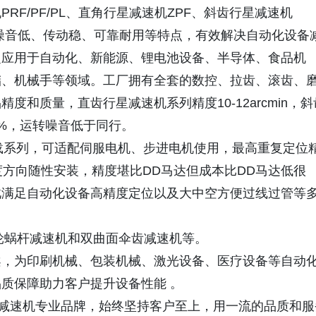
F/PF/PL、直角行星减速机ZPF、斜齿行星减速机
、噪音低、传动稳、可靠耐用等特点，有效解决自动化设备
泛应用于自动化、新能源、锂电池设备、半导体、食品机
储、机械手等领域。工厂拥有全套的数控、拉齿、滚齿、
和质量，直齿行星减速机系列精度10-12arcmin，斜
96%，运转噪音低于同行。
载系列，可适配伺服电机、步进电机使用，最高重复定位
度方向随性安装，精度堪比DD马达但成本比DD马达低很
此满足自动化设备高精度定位以及大中空方便过线过管等
轮蜗杆减速机和双曲面伞齿减速机等。
案，为印刷机械、包装机械、激光设备、医疗设备等自动
质保障助力客户提升设备性能 。
星减速机专业品牌，始终坚持客户至上，用一流的品质和服