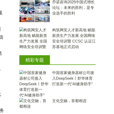
乔诺咨询2025中国式增长
论坛：未来的胜利，是专
减
业选手的胜利
磨
构筑网安人才新高地 赋能
新质生产力发展 全国网络
齿
安全培训暨 CCSC 认证江
苏基地正式启动
精
精彩专题
多
中国首家健身器材公司接
入DeepSeek丨舒华体育
打造新一代“AI健身助手”
化
文化交融，首都相连
务