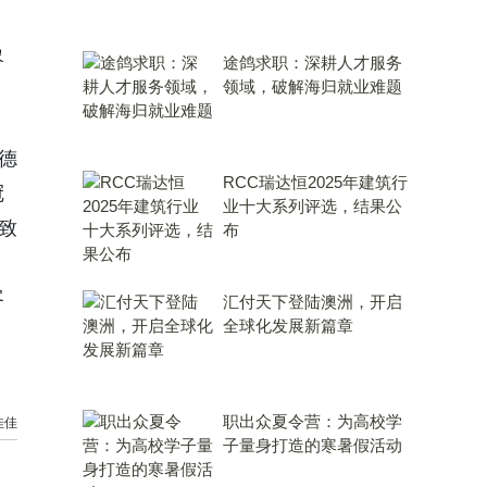
象
途鸽求职：深耕人才服务
领域，破解海归就业难题
。
德
RCC瑞达恒2025年建筑行
冠
业十大系列评选，结果公
致
布
客
汇付天下登陆澳洲，开启
全球化发展新篇章
职出众夏令营：为高校学
佳佳
子量身打造的寒暑假活动