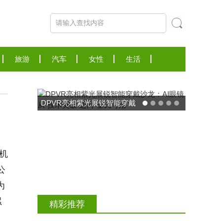
旅游
汽车
女性
生活
DPVR亮相紫光展锐智能穿戴
沙龙：AI眼镜从“技术突破”迈
向“全民可用”
机
公
为
累
精彩推荐
。