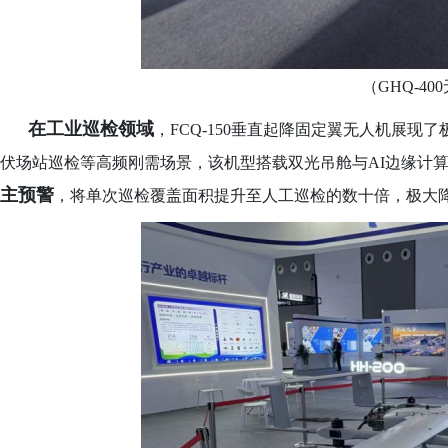
（
GHQ-40
在工业巡检领域
，
FCQ-150垂直起降固定翼无人机展
伏场站巡检等高频刚需场景，该机型搭载双光吊舱与AI边缘计
主预警
，将单次巡检覆盖面积提升至人工巡检的数十倍，极大