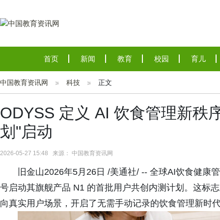
首页
新闻
教育
校园
育儿
中国教育资讯网
科技
正文
ODYSS 定义 AI 饮食管理
划"启动
2026-05-27 15:48 来源： 中国教育资讯网
旧金山2026年5月26日 /美通社/ -- 全球AI饮食
号启动其旗舰产品 N1 的首批用户共创内测计划。这标志着全球首个
向真实用户场景，开启了无需手动记录的饮食管理新时