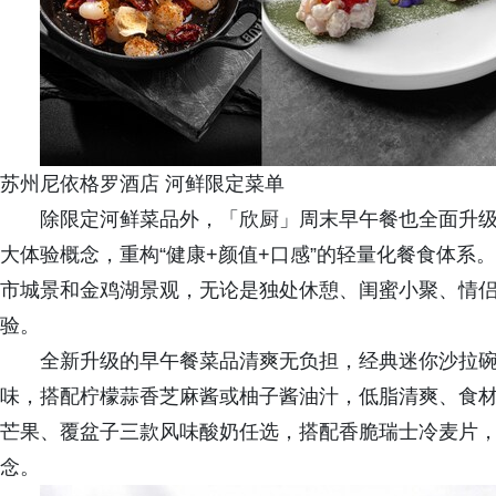
苏州尼依格罗酒店 河鲜限定菜单
除限定河鲜菜品外，「欣厨」周末早午餐也全面升
大体验概念，重构“健康+颜值+口感”的轻量化餐食体系
市城景和金鸡湖景观，无论是独处休憩、闺蜜小聚、情
验。
全新升级的早午餐菜品清爽无负担，经典迷你沙拉
味，搭配柠檬蒜香芝麻酱或柚子酱油汁，低脂清爽、食
芒果、覆盆子三款风味酸奶任选，搭配香脆瑞士冷麦片
念。