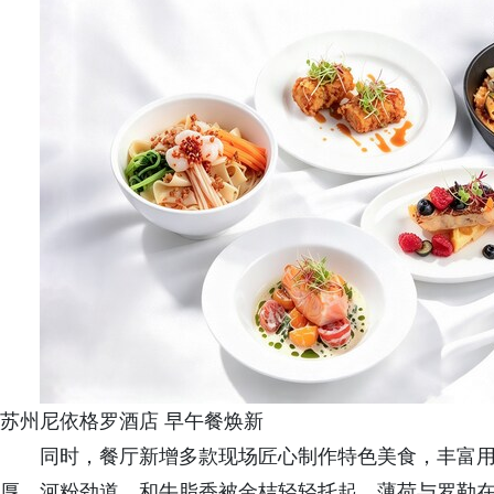
苏州尼依格罗酒店 早午餐焕新
同时，餐厅新增多款现场匠心制作特色美食，丰富
厚，河粉劲道，和牛脂香被金桔轻轻托起，薄荷与罗勒