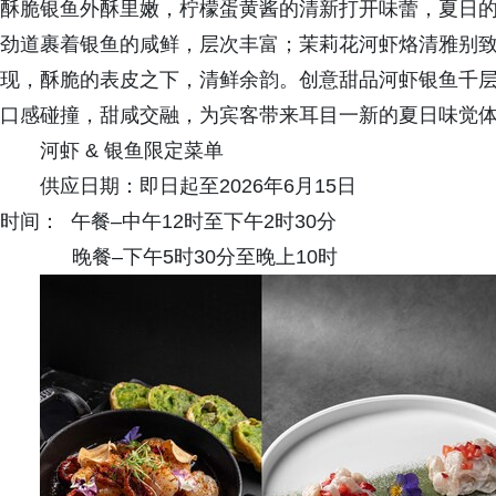
酥脆银鱼外酥里嫩，柠檬蛋黄酱的清新打开味蕾，夏日
劲道裹着银鱼的咸鲜，层次丰富；茉莉花河虾烙清雅别
现，酥脆的表皮之下，清鲜余韵。创意甜品河虾银鱼千
口感碰撞，甜咸交融，为宾客带来耳目一新的夏日味觉
河虾 & 银鱼限定菜单
供应日期：即日起至2026年6月15日
时间： 午餐–中午12时至下午2时30分
晚餐–下午5时30分至晚上10时